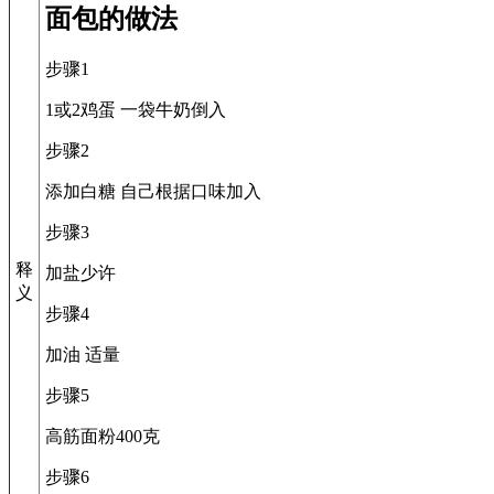
面包的做法
步骤1
1或2鸡蛋 一袋牛奶倒入
步骤2
添加白糖 自己根据口味加入
步骤3
释
加盐少许
义
步骤4
加油 适量
步骤5
高筋面粉400克
步骤6