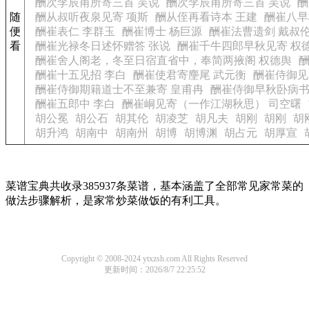
酬次李辰甫所寄三首 吴说
酬次李辰甫所寄三首 吴说
酬
随
酬从叔听夜泉见寄 项斯
酬从侄再看诗本 王建
酬崔八早
便
酬崔表仁 李群玉
酬崔博士 杨巨源
酬崔法曹遗剑 戴叔
看
酬崔光禄冬日述怀赠答 张说
酬崔千牛四郎早秋见寄 权
酬崔舍人阁老，冬至日宿直省中，奉简两掖阁 权德舆
酬崔十五见招 李白
酬崔使君寄麈尾 武元衡
酬崔侍御见
酬崔侍御期籍道士不至兼寄 皇甫冉
酬崔侍御早秋卧病书
酬崔五郎中 李白
酬崔峒见寄（一作江湖秋思） 司空曙
胡公冕
胡公石
胡其伦
胡凌芝
胡凡夫
胡刚
胡刚
胡
胡升鸿
胡南中
胡南州
胡博
胡博渊
胡占元
胡厚宣
菜谱宝典共收录385937条菜谱，基本涵盖了全部常见家常菜的
做法步骤解析，是家常炒菜做饭的有利工具。
Copyright © 2008-2024 ytxzsh.com All Rights Reserved
更新时间：2026/8/7 22:25:52