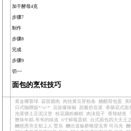
加干酵母4克
步骤7
制作
步骤8
完成
步骤9
切~~
面包的烹饪技巧
黄金椰蓉球
蒜苗腊肉
肉丝黄豆芽粉条
糖醋荷包蛋
美
日式咖喱饭*^o^*
豆豉爆辣椒
甜酱炒韭菜
香肠花式面
泡菜饼土豆泥汉堡
桂花藕粉糖糕
肉沫茄子
香辣鱿鱼
蟹味年糕-爷爷的味道
6寸鲜莓蛋糕
台式面包四大天王之
酬慈恩寺文郁上人 贾岛
酬次道板桥晚望见寄 司马光
酬