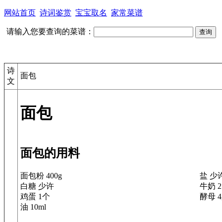
网站首页
诗词鉴赏
宝宝取名
家常菜谱
请输入您要查询的菜谱：
诗
面包
文
面包
面包的用料
面包粉 400g
盐 少
白糖 少许
牛奶 2
鸡蛋 1个
酵母 4
油 10ml