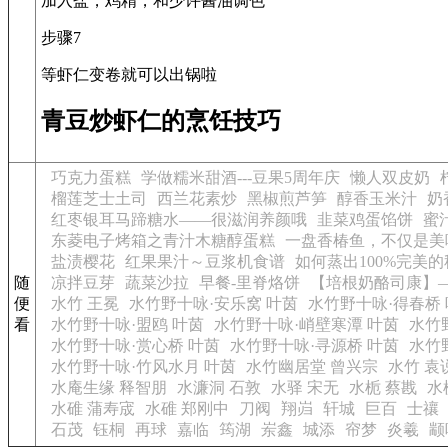
加入盐，鸡精，和少许酱油调色
步骤7
等虾仁变卷就可以出锅啦
青豆炒虾仁的烹饪技巧
巧克力蛋糕
学做糯米甜酒---豆果5周年庆
懒人双皮奶
榴莲芝士土司
西兰花素炒
黑椒煎芦笋
醇香玉米汁
奶
红枣银耳马蹄糖水——很滋润养颜哦
韭菜鸡蛋馅饼
蜜
东菱电子烤箱之青汁木糖醇蛋糕
一盘香椿鱼，不仅是美
盐渍樱花
红果果汁～豆浆机食谱
如何蒸出100%完美
随
凉拌豆芽
蔬菜沙拉
早餐-里脊烙饼
【培根奶酪司康】——C
便
水竹 王冕
水竹野十咏·安乐窝 叶茵
水竹野十咏·得春桥
看
水竹野十咏·盟鸥 叶茵
水竹野十咏·峭壁寒潭 叶茵
水竹
水竹野十咏·赏心桥 叶茵
水竹野十咏·寻源桥 叶茵
水竹
水竹野十咏·竹风水月 叶茵
水竹幽居堂 曾兴宗
水竹 袁
水庵生缘 释智朋
水濂洞 石敦
水驿 宋无
水栀 蔡戡
水
水碓 蒲寿宬
水碓 郑刚中
刀阀
翔岿
轩城
巨百
士禳
石茂
钰桐
再球
嘉临
筠湖
岽鑫
城添
帘梦
炎羲
颛