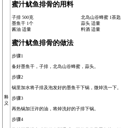
蜜汁鱿鱼排骨的用料
子排 500克
北岛山谷蜂蜜 1茶匙
墨鱼干 1个
蒜头 适量
酱油 适量
料酒 适量
蜜汁鱿鱼排骨的做法
步骤1
备好墨鱼干，子排，北岛山谷蜂蜜，蒜头。
步骤2
锅里加水将子排及泡发好的墨鱼干下锅，微焯洗一下。
释
步骤3
义
再热锅加汪许的油，将焯洗好的子排下锅。
步骤4