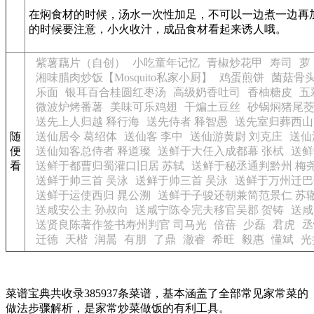
在焖食材的时候，汤水一次性加足，不可以一边煮一边再
的时候要注意，小火收汁，成品食材看起来诱人哦。
紫薯藕片（自创）
小吃童年记忆
青椒炒花甲
寿司
萝
湘味腊肉炒饭【Mosquito私家小厨】
鸡蛋煎饼
菌菇骨
乐面
银耳百合桂圆红枣汤
高级奶香吐司
香柚糖皮
五
微波炉烤番薯
美味可乐鸡翅
干煸土豆丝
砂锅焖猪尾
送先上人归越 释行海
送先侍者 释智愚
送先室归葬西山
随
送仙居令 葛绍体
送仙客 李中
送仙游黄尉 刘克庄
送仙
便
送仙知客总侍者 释道璨
送鲜于大任入成都幕 张栻
送鲜
看
送鲜于都曹归蜀灌口旧居 苏轼
送鲜于秘丞通判黔州 梅
送鲜于帅三首 吴泳
送鲜于帅三首 吴泳
送鲜于万州迁巴
送鲜于运使西归 晁公溯
送鲜于子骏还朝兼简范景仁 苏
送咸安公主 孙叔向
送咸宁陈令完夫移官吴郡 贺铸
送咸
送贤良陈著作签书寿州判官 司马光
倍蓓
少磊
君虎
丞
迁德
天楷
润暠
有朋
了鼎
澈睿
希旺
毅惠
懂斌
光
菜谱宝典共收录385937条菜谱，基本涵盖了全部常见家常菜的
做法步骤解析，是家常炒菜做饭的有利工具。