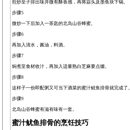
煎炒至子排出味并微有酥香感，再将蒜头及墨鱼块下锅。
步骤5
微炒一下后加入一茶匙的北岛山谷蜂蜜。
步骤6
再加入清水，酱油，料酒。
步骤7
焖煮至食材收汁，再加入适量熟白芝麻要点缀。
步骤8
这样子一份即配粥又可当下酒菜的蜜汁鱿鱼排骨就完成了
步骤9
北岛山谷蜂蜜有滋有味有一套。
蜜汁鱿鱼排骨的烹饪技巧