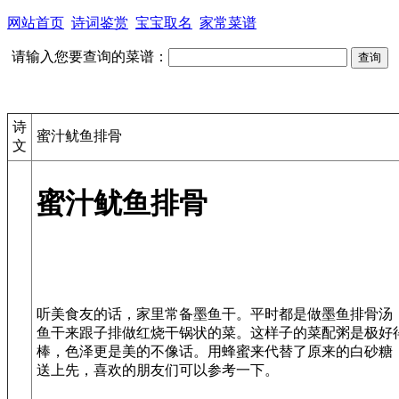
网站首页
诗词鉴赏
宝宝取名
家常菜谱
请输入您要查询的菜谱：
诗
蜜汁鱿鱼排骨
文
蜜汁鱿鱼排骨
听美食友的话，家里常备墨鱼干。平时都是做墨鱼排骨汤
鱼干来跟子排做红烧干锅状的菜。这样子的菜配粥是极好
棒，色泽更是美的不像话。用蜂蜜来代替了原来的白砂糖