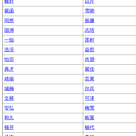
巍轩
以芹
紫函
雪哓
同悠
振姗
国洲
志培
一灿
莲籽
浩渲
焱哲
怡宗
肖朋
典才
紫佳
靖瑜
芸果
城楠
尔兵
文樟
可泽
玺弘
梅莺
和久
栋翼
顿开
钿代