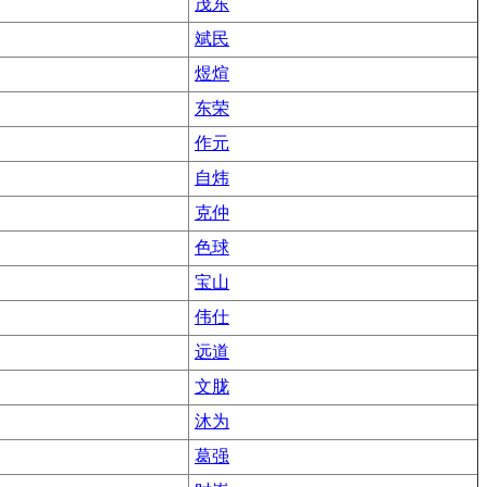
茂东
斌民
煜煊
东荣
作元
自炜
克仲
色球
宝山
伟仕
远道
文胧
沐为
葛强