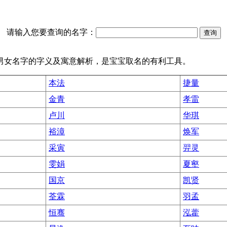
请输入您要查询的名字：
见男女名字的字义及寓意解析，是宝宝取名的有利工具。
本法
捷量
金青
孝雷
卢川
华琪
裕漳
焕军
采寅
羿灵
雯娟
夏壑
国京
凯贤
荃霖
羽孟
恒骞
泓藿