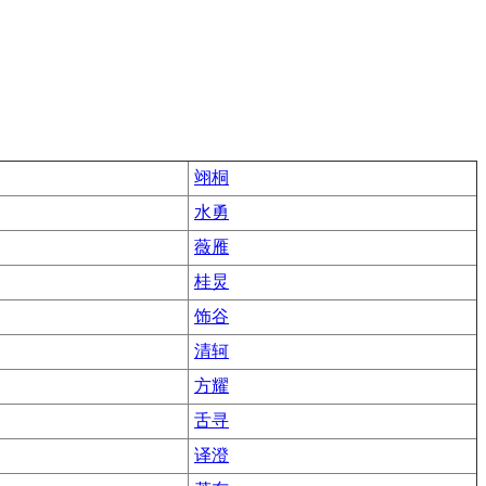
翊桐
水勇
薇雁
桂炅
饰谷
清轲
方耀
舌寻
译澄