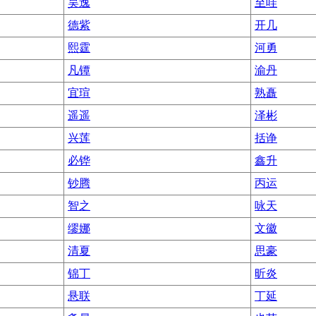
昊逸
至哇
德紫
开几
熙霆
河勇
凡镡
渝丹
宜瑄
熟矗
遥遥
泽彬
兴莲
括诤
必铧
鑫升
钞腾
丙运
智之
咏天
缪娜
文徽
清夏
思豪
锦丁
昕炎
悬联
丁延