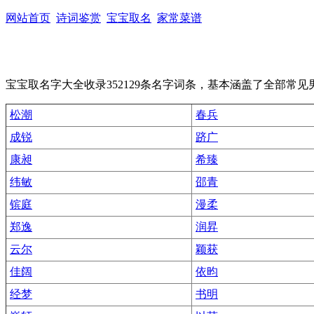
网站首页
诗词鉴赏
宝宝取名
家常菜谱
宝宝取名字大全收录352129条名字词条，基本涵盖了全部常
松潮
春兵
成锐
跻广
康昶
希臻
纬敏
邵青
镔庭
漫柔
郑逸
润昇
云尔
颖获
佳阔
依昀
经梦
书明