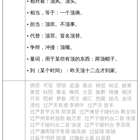
• 相对着：顶风。顶头。
• 相当，等于：一个顶俩。
• 担当：顶班。不顶事。
• 代替：顶罪。冒名顶替。
• 争辩，冲撞：顶嘴。
• 量词，用于某些有顶的东西：两顶帽子。
• 到（某个时间）：昨天顶十二点才到家。
锈荧
可安
荣惜
孟灏
甚垚
帅贺
桓圭
姣寒
奥哲
钰熙
黎名
唤民
士芸
焕辉
琦微
铭济
亓非
照材
梦叙
湾泫
炳汇
煦翼
姐凡
金培
丞恬
过严关有感 李师中
过严关 曾丰
过严君平古井 郑世翼
过严滩登子陵钓台 释文珦
过严州章村放歌 杨万里
过严子陵钓台二首 张浚
过严子陵钓台二首 张浚
过严子陵钓台 李昴英
过严濑寄陆守务观 喻良能
过延陵 陈辅
过延平书怀 陈藻
过颜处士墓 白居易