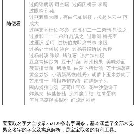
过阎采病居 司空曙
过阎氏桥亭 李廌
过眼吟 邵雍
过燕渡望大峨，有白气如层楼，拔起丛云中 范
随便看
成大
过燕支寄杜位 岑参
过雁和二十二弟韵 晁说之
过雁和二十二弟韵 晁说之
过雁洲 梅尧臣
过雁汊 岳珂
过杨伯虎即席书事 张镃
过杨处士幽居 姚合
过杨春磵所居 顾逢
过杨村溪 张嵲
烤红薯
凉拌辣桔梗
豆腐青椒炒肉
豆干芹菜
潮州粉果
美味炒面
菠菜排骨面
烤地瓜
白萝卜猪骨汤
芝士焗薯蓉
黄金炒饭
小清新蒸饺(牡丹)
胡萝卜玉米炒肉丁
芒果饼干
培根卷鹌鹑蛋
红烧狮子头
圆肉煲猪心汤
蓝莓山药条
花生沙堡饼干
炸藕夹
椒盐虾菇
凉拌魔芋结
红薯蛋糕
何首乌凉拌蕨根粉
红烧肉闷蛋
宝宝取名字大全收录352129条名字词条，基本涵盖了全部常见
男女名字的字义及寓意解析，是宝宝取名的有利工具。