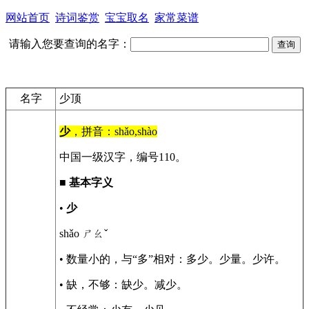
网站首页
诗词鉴赏
宝宝取名
家常菜谱
请输入您要查询的名字：
名字
少顶
少
，拼音：shǎo,shào
中国一级汉字，编号110。
■
基本字义
•
少
shǎo ㄕㄠˇ
• 数量小的，与“多”相对：多少。少量。少许。
• 缺，不够：缺少。减少。