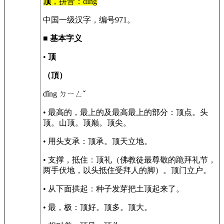
顶
，拼音：dǐng
中国一级汉字，编号971。
■
基本字义
•
顶
（頂）
dǐng ㄉㄧㄥˇ
• 最高的，最上的及最高最上的部分：顶点。头
顶。山顶。顶巅。顶尖。
• 用头支承：顶承。顶天立地。
• 支撑，抵住：顶礼（佛教徒最尊敬的跪拜礼节，
两手伏地，以头抵住受拜人的脚）。顶门立户。
• 从下面拱起：种子发芽把土顶起来了。
• 最，极：顶好。顶多。顶大。