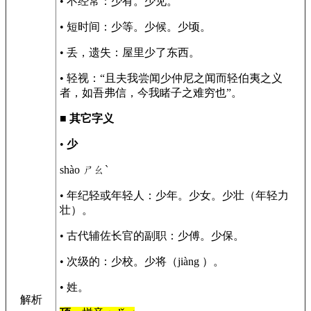
• 不经常：少有。少见。
• 短时间：少等。少候。少顷。
• 丢，遗失：屋里少了东西。
• 轻视：“且夫我尝闻少仲尼之闻而轻伯夷之义
者，如吾弗信，今我睹子之难穷也”。
■
其它字义
•
少
shào ㄕㄠˋ
• 年纪轻或年轻人：少年。少女。少壮（年轻力
壮）。
• 古代辅佐长官的副职：少傅。少保。
• 次级的：少校。少将（jiàng ）。
• 姓。
解析