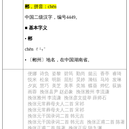
郴
，拼音：chēn
中国二级汉字，编号4449。
■
基本字义
•
郴
chēn ㄔㄣˉ
• 〔郴州〕地名，在中国湖南省。
便娜
诗负
姿黎
碧筠
勤尚
懿云
香亭
睿琦
悦米
松泉
明新
屈彤
昊婷
漪钰
马玲
发琳
夕岚
慧巧
美芝
美葶
奕旭
蝶葵
烨忆
荻旃
画蓉
挽张县尹 赵必象
挽张雅州 李流谦
挽张雅州 李流谦
挽张彦文提举 薛师石
挽张元常葬母夫人二首 宋祁
挽张元常葬母夫人二首 宋祁
挽张元干国录词二首 韩元吉
挽张元干国录词二首 韩元吉
挽张正甫二首 陈著
挽张正甫二首 陈著
挽张正应 陆九渊