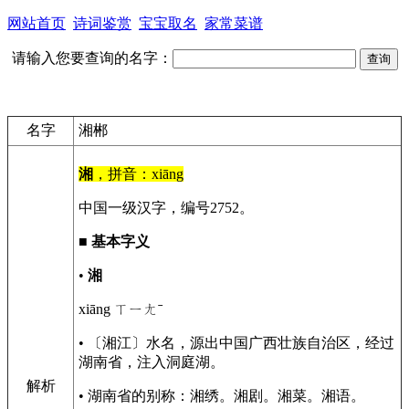
网站首页
诗词鉴赏
宝宝取名
家常菜谱
请输入您要查询的名字：
名字
湘郴
湘
，拼音：xiāng
中国一级汉字，编号2752。
■
基本字义
•
湘
xiāng ㄒㄧㄤˉ
• 〔湘江〕水名，源出中国广西壮族自治区，经过
湖南省，注入洞庭湖。
解析
• 湖南省的别称：湘绣。湘剧。湘菜。湘语。