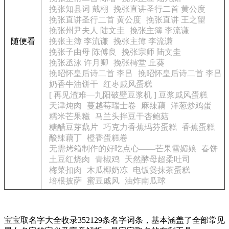
挽张知县词 戴栩
挽张直讲圣行二首 黄公度
挽张直讲圣行二首 黄公度
挽张直讲 王之望
挽张州尹夫人 陆文圭
挽张主簿 李流谦
随便看
挽张主簿 李流谦
挽张主簿 李流谦
挽张子由母 陈傅良
挽张宗师 陆文圭
挽张丞泳 许月卿
挽张樗堂 丘葵
挽昭怀皇后诗二首 李吕
挽昭怀皇后诗二首 李吕
奶香牛油饼干
红枣戚风蛋糕
[ 再见渣难—九阳破壁豆浆机 ] 豆浆戚风蛋糕
天津炖肉
蔓越莓瑞士卷
麻辣藕
洋葱炒鸡蛋
糯米芒果糍
马兰头拌豆干杏鲍菇
糖醋豆芽藕片
巧克力香蕉玛芬蛋糕
香蕉蛋糕
酸辣藕丁
橙香蛋糕卷
无需烤箱制作的好吃点心——芒果雪媚娘
春饼
土豆红烧肉
青椒鸡
天然酵母超柔吐司
梅菜扣肉
木瓜椰奶冻
电饭煲抹茶蛋糕
培根披萨
蜜豆戚风
油炸南瓜球
宝宝取名字大全收录352129条名字词条，基本涵盖了全部常见