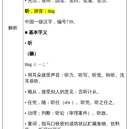
• 光洁，透明：晶莹。莹白。莹澈。莹洁。
听
，拼音：tīng
中国一级汉字，编号739。
解析
■
基本字义
•
听
（聽）
tīng ㄊㄧㄥˉ
• 用耳朵接受声音：听力。听写。听觉。聆听。洗
耳恭听。
• 顺从，接受别人的意见：言听计从。
• 任凭，随：听任（rèn ）。听凭。听之任之。
• 治理；判断：听讼（审理案件）。听政。
• 量词，指马口铁密封成筒状以贮藏食物、饮料