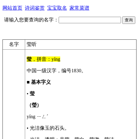
网站首页
诗词鉴赏
宝宝取名
家常菜谱
请输入您要查询的名字：
名字
莹听
莹
，拼音：yíng
中国一级汉字，编号1830。
■
基本字义
•
莹
（瑩）
yíng ㄧㄥˊ
• 光洁像玉的石头。