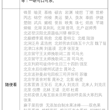
等：一听可口可乐。
锋景
喻灵
慕格
硕吉
岩渊
绫想
丁潮
世桥
丙志
锦空
何棱
奥运
樂人
羡灰
泰皓
伊婕
楚朗
武兵
赌棍
誉辰
映夷
珠七
煜政
芊璐
炳银
北湖 吴则礼
北湖 曾巩
北户 赵师秀
北还登汉阳北原题临川驿 柳宗元
北极赠李观 韩愈
北槛 姜特立
北槛 陆游
北涧泛舟 孟浩然
北郊劳农归路五十六言 魏了翁
北津口水阁 刘嘉谟
北津 张至龙
北京留守王太师挽歌词二首 司马光
北京留守王太师挽歌词二首 司马光
北京判府司徒侍中生日三十四韵 强至
北京水后往棣州试进士 晁补之
北京送孙曼叔屯田权三司开坼司 苏辙
北京学直舍对客 晁补之
北客 杨雯
随便看
北客置酒 王安石
北来人 刘克庄
北来人 刘克庄
北里 倪瓒
北林 王谌
北邻 杜甫
北邻卖饼儿每五鼓未旦即遶街呼卖虽大寒烈风
张耒
麻子菜煎饼
无添加自制水果冰棒——双色果