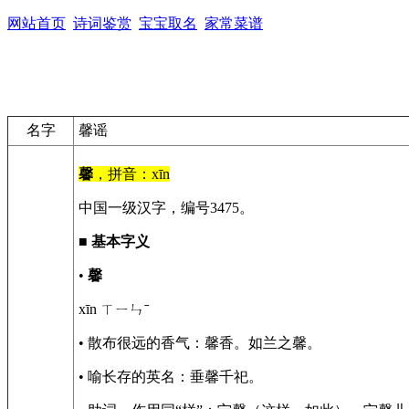
网站首页
诗词鉴赏
宝宝取名
家常菜谱
名字
馨谣
馨
，拼音：xīn
中国一级汉字，编号3475。
■
基本字义
•
馨
xīn ㄒㄧㄣˉ
• 散布很远的香气：馨香。如兰之馨。
• 喻长存的英名：垂馨千祀。