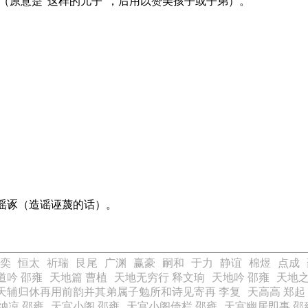
儿（原意是“这样的儿子”，后用以赞美孩子或子弟）。
）。谣诼（造谣诬蔑的话）。
奕
恒太
祈瑞
艮尾
广渊
赢豪
嗣和
于力
静谊
棉煜
点成
道吟 邵雍
天地篇 曹植
天地无穷行 释文珦
天地吟 邵雍
天地之
天辅归休再用前韵并其弟属子勉所和诗见寄再 李复
天高高 郑起
纳凉 邵雍
天宫小阁 邵雍
天宫小阁倚栏 邵雍
天宫幽居即事 邵