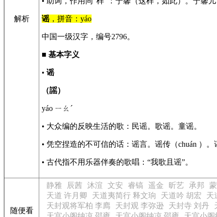
• 助词，作用同“样”：宁馨（这样，如此）。宁馨
解析
谣
，拼音：yáo
中国一级汉字，编号2796。
■
基本字义
•
谣
（謡）
yáo ㄧㄠˊ
• 大众编的反映生活的歌：民谣。歌谣。童谣。
• 凭空捏造的不可信的话：谣言。谣传（chuán 
• 古代指不用乐器伴奏的歌唱：“我歌且谣”。
静雅
辰茜
沐渲
文安
睿镐
遥金
昕艺
承邦
蒙
天道 许月卿
天道夷简行 释文珦
天道吟 胡宏
天
天封观将军柏 李廌
天封观 李弥逊
天封寺 刘丹
随便看
天宫小阁纳凉 邵雍
天宫小阁纳凉 邵雍
天宫小阁