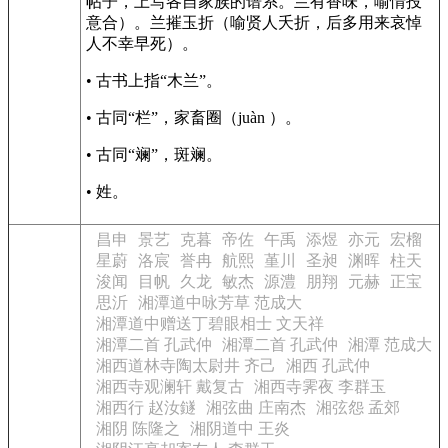
帖子，上写各自家族的谱系。兰有香味，喻情投
意合）。兰摧玉折（喻贤人夭折，后多用来哀悼
人不幸早死）。
• 古书上指“木兰”。
• 古同“栏”，家畜圈（juàn ）。
• 古同“斓”，斑斓。
• 姓。
昌申
景艺
克暮
帝佐
午禹
添煜
亦元
宏榴
星蔚
洛宸
誉冉
航熙
堇川
圣昶
渊晖
柱天
浚闻
目帆
久龙
敏杰
源澧
朋翔
元赫
正宝
思沂
湘潭道中咏芳草 范成大
湘潭道中赠送丁碧眼相士 文天祥
湘潭二首 孔武仲
湘潭二首 孔武仲
湘潭 范成大
湘西道林寺陶太尉井 齐己
湘西 孔武仲
湘西寺观澜轩 戴复古
湘西寺霁夜 李群玉
湘西行 赵汝鐩
湘弦曲 庄南杰
湘弦怨 孟郊
湘阴 陈隆之
湘阴道中 王炎