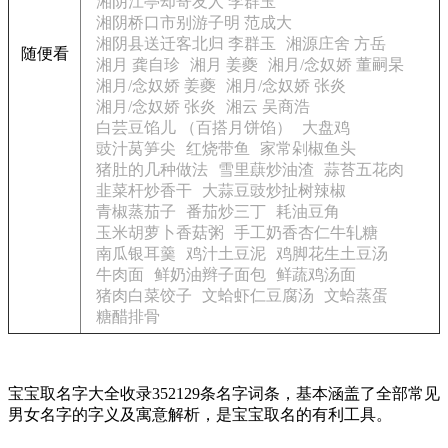
湘阴江亭却寄友人 李群玉
湘阴桥口市别游子明 范成大
湘阴县送迁客北归 李群玉
湘源庄舍 方岳
随便看
湘月 龚自珍
湘月 姜夔
湘月/念奴娇 董嗣杲
湘月/念奴娇 姜夔
湘月/念奴娇 张炎
湘月/念奴娇 张炎
湘云 吴商浩
白芸豆馅儿 （百搭月饼馅）
大盘鸡
豉汁莴笋尖
红烧带鱼
家常剁椒鱼头
猪肚的几种做法
雪里蕻炒油渣
蒜苔五花肉
韭菜杆炒香干
大蒜豆豉炒扯树辣椒
青椒蒸茄子
番茄炒三丁
耗油豆角
玉米胡萝卜香菇粥
手工奶香杏仁牛轧糖
南瓜银耳羹
鸡汁土豆泥
鸡脚花生土豆汤
牛肉面
鲜奶油辫子面包
鲜蔬鸡汤面
猪肉白菜饺子
文蛤虾仁豆腐汤
文蛤蒸蛋
糖醋排骨
宝宝取名字大全收录352129条名字词条，基本涵盖了全部常见
男女名字的字义及寓意解析，是宝宝取名的有利工具。