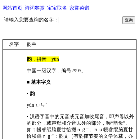
网站首页
诗词鉴赏
宝宝取名
家常菜谱
请输入您要查询的名字：
名字
韵兰
韵
，拼音：yùn
中国一级汉字，编号2995。
■
基本字义
•
韵
yùn ㄩㄣˋ
• 汉语字音中的元音或元音加收尾音，即声母以外
的部分，或声母和介音以外的部分，称“韵母”。
如ｔ幔睿绲脑夏甘恰搬ｎｇ”，ｈｕ幔睿绲脑夏甘
恰埃踽ｎｇ”：韵文（有韵律节奏的文学体裁，亦