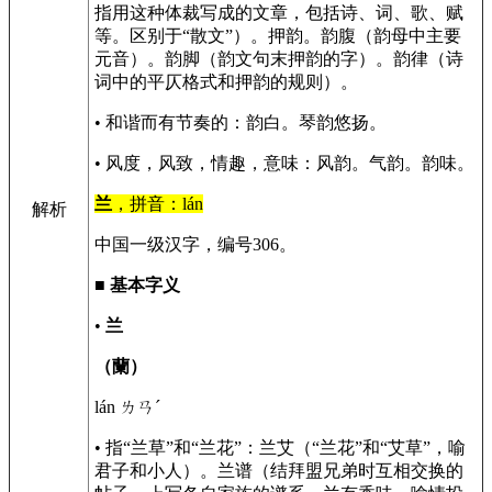
指用这种体裁写成的文章，包括诗、词、歌、赋
等。区别于“散文”）。押韵。韵腹（韵母中主要
元音）。韵脚（韵文句末押韵的字）。韵律（诗
词中的平仄格式和押韵的规则）。
• 和谐而有节奏的：韵白。琴韵悠扬。
• 风度，风致，情趣，意味：风韵。气韵。韵味。
兰
，拼音：lán
解析
中国一级汉字，编号306。
■
基本字义
•
兰
（蘭）
lán ㄌㄢˊ
• 指“兰草”和“兰花”：兰艾（“兰花”和“艾草”，喻
君子和小人）。兰谱（结拜盟兄弟时互相交换的