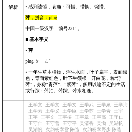
• 感到遗憾，哀痛：可惜。惜悯。惋惜。
解析
萍
，拼音：píng
中国一级汉字，编号2211。
■
基本字义
•
萍
píng ㄆㄧㄥˊ
• 一年生草本植物，浮生水面，叶子扁平，表面绿
色，背面紫红色，叶下生须根，开白花，称“浮
萍”，亦称“青萍”、“紫萍”，多用以喻不定的生活
或行踪：萍泊。萍踪。萍水相逢。
王学文
王学文
王学文
王学武
王学泉
王学海
王学素
王学义
王学臣
王学苏
王学青
王宇
王宇
王宇文
王宇椿
王宇章
王宇高
王守仁
王守仁
王守善
王守平
吴清香
吴渤
吴湖帆
吴湖帆
次韵杨宰雪 陈造
次韵杨宰野步 陈造