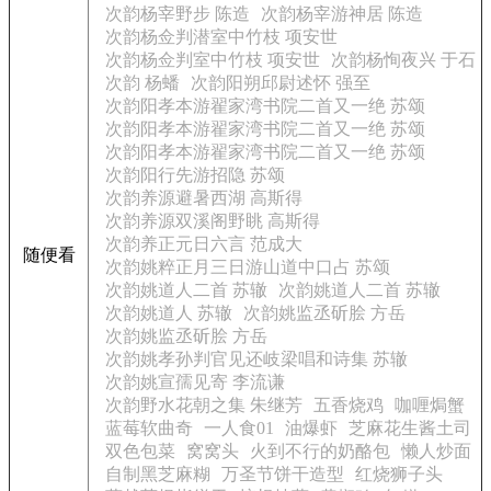
次韵杨宰野步 陈造
次韵杨宰游神居 陈造
次韵杨佥判潜室中竹枝 项安世
次韵杨佥判室中竹枝 项安世
次韵杨恂夜兴 于石
次韵 杨蟠
次韵阳朔邱尉述怀 强至
次韵阳孝本游翟家湾书院二首又一绝 苏颂
次韵阳孝本游翟家湾书院二首又一绝 苏颂
次韵阳孝本游翟家湾书院二首又一绝 苏颂
次韵阳行先游招隐 苏颂
次韵养源避暑西湖 高斯得
次韵养源双溪阁野眺 高斯得
次韵养正元日六言 范成大
随便看
次韵姚粹正月三日游山道中口占 苏颂
次韵姚道人二首 苏辙
次韵姚道人二首 苏辙
次韵姚道人 苏辙
次韵姚监丞斫脍 方岳
次韵姚监丞斫脍 方岳
次韵姚孝孙判官见还岐梁唱和诗集 苏辙
次韵姚宣孺见寄 李流谦
次韵野水花朝之集 朱继芳
五香烧鸡
咖喱焗蟹
蓝莓软曲奇
一人食01
油爆虾
芝麻花生酱土司
双色包菜
窝窝头
火到不行的奶酪包
懒人炒面
自制黑芝麻糊
万圣节饼干造型
红烧狮子头