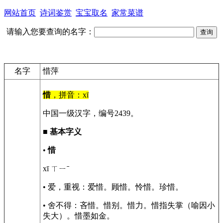
网站首页
诗词鉴赏
宝宝取名
家常菜谱
请输入您要查询的名字：
名字
惜萍
惜
，拼音：xī
中国一级汉字，编号2439。
■
基本字义
•
惜
xī ㄒㄧˉ
• 爱，重视：爱惜。顾惜。怜惜。珍惜。
• 舍不得：吝惜。惜别。惜力。惜指失掌（喻因小
失大）。惜墨如金。