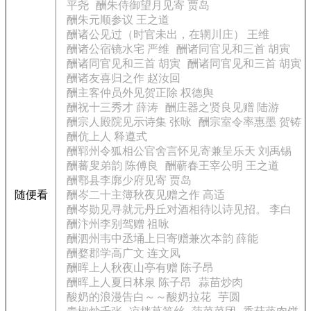
平尧
酬朱侍御望月见寄 贾岛
酬朱元顺参议 王之道
酬诸公见过（时官未出，在辋川庄） 王维
酬诸公宿镜水宅 严维
酬诸同官见和三首 胡寅
酬诸同官见和三首 胡寅
酬诸同官见和三首 胡寅
酬诸友喜归之作 赵汝回
酬主客仲员外见贺正除 权德舆
酬祝十三秀才 薛涛
酬庄器之贤良见赠 陆游
酬宗人殿院见示诗集 张咏
酬宗室令率惠墨 贺铸
酬伉上人 释遵式
酬郓州令狐相公官舍言怀见寄兼呈乐天 刘禹锡
酬蕃叟弟韵 陈傅良
酬蕲春王宰公明 王之道
酬鄠县李廓少府见寄 贾岛
随便看
酬岑二十主簿秋夜见赠之作 高适
酬岑勋见寻就元丹丘对酒相待以诗见招。 李白
酬汴州李别驾赠 祖咏
酬泗州韦中丞埇上日寄赠兼次本韵 薛能
酬婺郡学高广文 连文凤
酬晖上人秋夜山亭有赠 陈子昂
酬晖上人夏日林泉 陈子昂
蒜苗炒肉
酸奶的浪漫告白～～酸奶拉花
芋圆