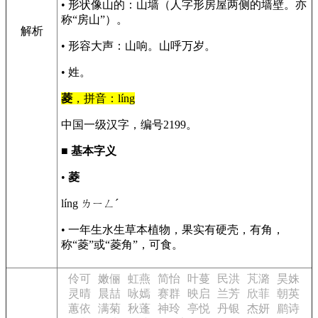
• 形状像山的：山墙（人字形房屋两侧的墙壁。亦
称“房山”）。
解析
• 形容大声：山响。山呼万岁。
• 姓。
菱
，拼音：líng
中国一级汉字，编号2199。
■
基本字义
•
菱
líng ㄌㄧㄥˊ
• 一年生水生草本植物，果实有硬壳，有角，
称“菱”或“菱角”，可食。
伶可
嫩俪
虹燕
简怡
叶蔓
民洪
芃潞
昊姝
灵晴
晨喆
咏嫣
赛群
映启
兰芳
欣菲
朝英
蕙依
满菊
秋蓬
神玲
亭悦
丹银
杰妍
鹛诗