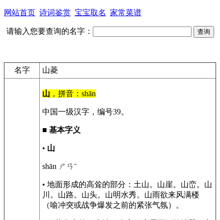
网站首页
诗词鉴赏
宝宝取名
家常菜谱
请输入您要查询的名字：
名字
山菱
山
，拼音：shān
中国一级汉字，编号39。
■
基本字义
•
山
shān ㄕㄢˉ
• 地面形成的高耸的部分：土山。山崖。山峦。山
川。山路。山头。山明水秀。山雨欲来风满楼
（喻冲突或战争爆发之前的紧张气氛）。