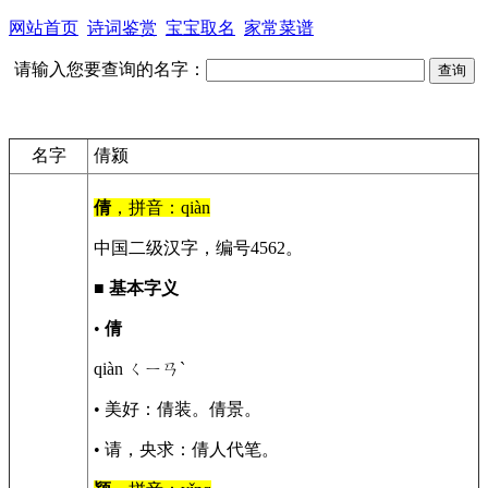
网站首页
诗词鉴赏
宝宝取名
家常菜谱
请输入您要查询的名字：
名字
倩颍
倩
，拼音：qiàn
中国二级汉字，编号4562。
■
基本字义
•
倩
qiàn ㄑㄧㄢˋ
• 美好：倩装。倩景。
• 请，央求：倩人代笔。