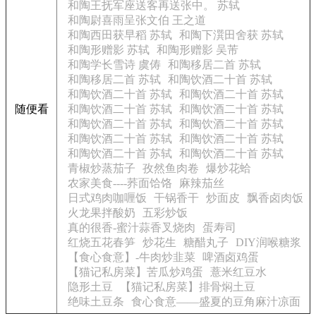
和陶王抚军座送客再送张中。 苏轼
和陶尉喜雨呈张文伯 王之道
和陶西田获早稻 苏轼
和陶下潠田舍获 苏轼
和陶形赠影 苏轼
和陶形赠影 吴芾
和陶学长雪诗 虞俦
和陶移居二首 苏轼
和陶移居二首 苏轼
和陶饮酒二十首 苏轼
和陶饮酒二十首 苏轼
和陶饮酒二十首 苏轼
随便看
和陶饮酒二十首 苏轼
和陶饮酒二十首 苏轼
和陶饮酒二十首 苏轼
和陶饮酒二十首 苏轼
和陶饮酒二十首 苏轼
和陶饮酒二十首 苏轼
和陶饮酒二十首 苏轼
和陶饮酒二十首 苏轼
青椒炒蒸茄子
孜然鱼肉卷
爆炒花蛤
农家美食----荞面饸饹
麻辣茄丝
日式鸡肉咖喱饭
干锅香干
炒面皮
飘香卤肉饭
火龙果拌酸奶
五彩炒饭
真的很香-蜜汁蒜香叉烧肉
蛋寿司
红烧五花春笋
炒花生
糖醋丸子
DIY润喉糖浆
【食心食意】-牛肉炒韭菜
啤酒卤鸡蛋
【猫记私房菜】苦瓜炒鸡蛋
薏米红豆水
隐形土豆
【猫记私房菜】排骨焖土豆
绝味土豆条
食心食意——盛夏的豆角麻汁凉面