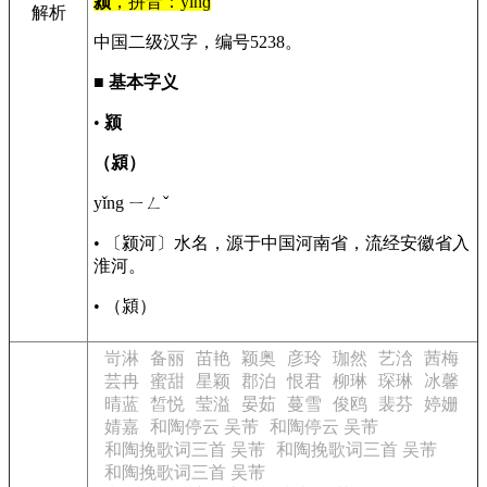
颍
，拼音：yǐnɡ
解析
中国二级汉字，编号5238。
■
基本字义
•
颍
（潁）
yǐng ㄧㄥˇ
• 〔颍河〕水名，源于中国河南省，流经安徽省入
淮河。
• （潁）
岢淋
备丽
苗艳
颖奥
彦玲
珈然
艺浛
茜梅
芸冉
蜜甜
星颖
郡泊
恨君
柳琳
琛琳
冰馨
晴蓝
皙悦
莹溢
晏茹
蔓雪
俊鸥
裴芬
婷姗
婧嘉
和陶停云 吴芾
和陶停云 吴芾
和陶挽歌词三首 吴芾
和陶挽歌词三首 吴芾
和陶挽歌词三首 吴芾