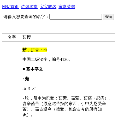
网站首页
诗词鉴赏
宝宝取名
家常菜谱
请输入您要查询的名字：
名字
茹樱
茹
，拼音：rú
中国二级汉字，编号4136。
■
基本字义
•
茹
rú ㄖㄨˊ
• 吃，引申为忍受：茹素。茹荤。茹痛（忍痛）。
含辛茹苦（原意吃苦辣的东西，引申为忍受辛
苦）。茹古涵今（接受、包含古今的所有知
识）。