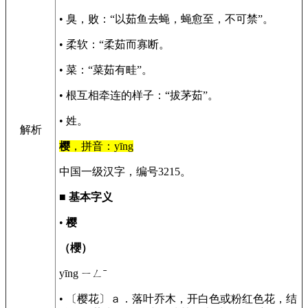
• 臭，败：“以茹鱼去蝇，蝇愈至，不可禁”。
• 柔软：“柔茹而寡断。
• 菜：“菜茹有畦”。
• 根互相牵连的样子：“拔茅茹”。
• 姓。
解析
樱
，拼音：yīng
中国一级汉字，编号3215。
■
基本字义
•
樱
（櫻）
yīng ㄧㄥˉ
• 〔樱花〕ａ．落叶乔木，开白色或粉红色花，结