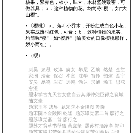
核果，紫赤色，核小，味甘，木材坚硬致密，可
做器具；ｂ．这种植物的花。均简称“樱”，如“大
山樱”。
• 〔樱桃〕ａ。落叶小乔木，开粉红或白色小花，
果实成熟时红色，可食；ｂ．这种植物的果实。
均简称“樱”，如“樱唇”（喻美女的口像樱桃那样，
娇小而红）。
• （櫻）
则昊
泉漒
玫淳
虞女
攀尼
乙航
然楚
金堂
家澜
浩菱
保召
岑宣
沈学
智铃
韶煊
磊宇
安昊
易鸣
岩石
远鸿
勃达
形旭
瀚玉
思弦
愈澄
题宋学古九天玄女数自云其师钟尧臣得之襄城
陆文圭
题宋玉亭 戎昱
题宋院本金陵图 乾隆
题宋院本金陵图 乾隆
题苏瑑觉斋二首 廖行之
题苏瑑觉斋二首 廖行之
题苏才翁草书壁後 黄庭坚
题苏村酒家亭 郭印
题苏东坡书楚颂并菩萨蛮满庭芳词卷后 白珽