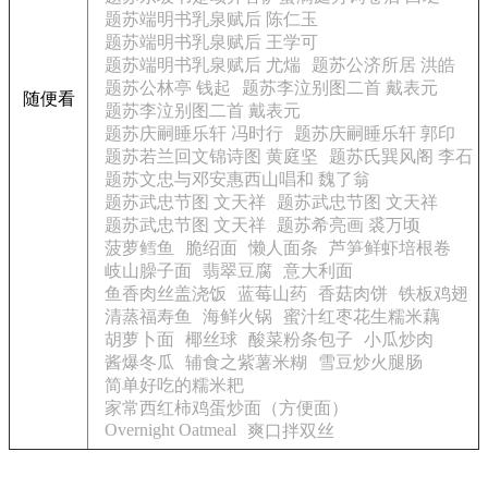
题苏端明书乳泉赋后 陈仁玉
题苏端明书乳泉赋后 王学可
题苏端明书乳泉赋后 尤煓
题苏公济所居 洪皓
题苏公林亭 钱起
题苏李泣别图二首 戴表元
随便看
题苏李泣别图二首 戴表元
题苏庆嗣睡乐轩 冯时行
题苏庆嗣睡乐轩 郭印
题苏若兰回文锦诗图 黄庭坚
题苏氏巽风阁 李石
题苏文忠与邓安惠西山唱和 魏了翁
题苏武忠节图 文天祥
题苏武忠节图 文天祥
题苏武忠节图 文天祥
题苏希亮画 裘万顷
菠萝鳕鱼
脆绍面
懒人面条
芦笋鲜虾培根卷
岐山臊子面
翡翠豆腐
意大利面
鱼香肉丝盖浇饭
蓝莓山药
香菇肉饼
铁板鸡翅
清蒸福寿鱼
海鲜火锅
蜜汁红枣花生糯米藕
胡萝卜面
椰丝球
酸菜粉条包子
小瓜炒肉
酱爆冬瓜
辅食之紫薯米糊
雪豆炒火腿肠
简单好吃的糯米耙
家常西红柿鸡蛋炒面（方便面）
Overnight Oatmeal
爽口拌双丝