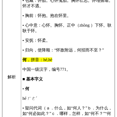
• 包藏：怀胎。心怀鬼胎。胸怀壮志。怀瑾握瑜。
怀才不遇。
• 胸前：怀抱。抱在怀里。
• 心中意：心怀。胸怀。正中（zhòng ）下怀。耿
耿于怀。
• 安抚：怀柔。
• 归向，使降顺：“怀敌附远，何招而不至？”
何
，拼音：hé,hè
中国一级汉字，编号771。
解析
■
基本字义
•
何
hé ㄏㄜˊ
• 疑问代词（ａ．什么，如“何人？”ｂ．为什么，
如“何必如此？”ｃ．哪样，怎样，如“何不？”“何