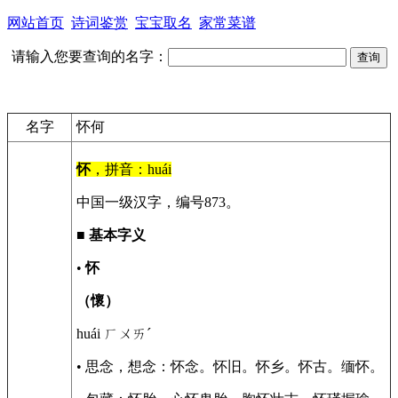
网站首页
诗词鉴赏
宝宝取名
家常菜谱
请输入您要查询的名字：
名字
怀何
怀
，拼音：huái
中国一级汉字，编号873。
■
基本字义
•
怀
（懷）
huái ㄏㄨㄞˊ
• 思念，想念：怀念。怀旧。怀乡。怀古。缅怀。