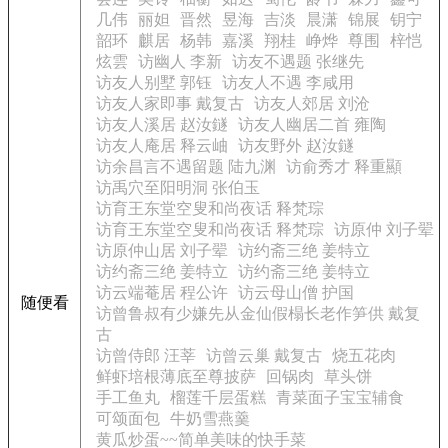
几伟
丽妲
晋然
昱海
吉淡
晨潇
锦展
钥宁
韶环
麒居
杨韩
嘉溪
翔桂
峥烨
尊围
梓恺
炫雲
访幽人 李新
访友不遇题 张继先
访友人别墅 郭钰
访友人不遇 李咸用
访友人家即事 戴复古
访友人郊居 刘沧
访友人溪居 赵汝鐩
访友人幽居二首 雍陶
访友人庵居 释云岫
访友野外 赵汝鐩
访余昌言不遇留题 陆九渊
访俞秀才 释重顯
访禹穴至阳明洞 张伯玉
访育王东堂空叟和尚夜话 释梵琮
访育王东堂空叟和尚夜话 释梵琮
访原仲 刘子翚
访原仲山居 刘子翚
访约斋三绝 姜特立
访约斋三绝 姜特立
访约斋三绝 姜特立
访云端菴居 程公许
访云母山僧 护国
随便看
访曾鲁叔有少嫌先从金仙假榻长老作笋供 戴复
古
访曾侍郎 汪莘
访曾云巢 戴复古
烧五花肉
鲜虾培根薄底至尊披萨
回锅肉
草头饼
手工鱼丸
榴莲千层蛋糕
青菜面子宝宝辅食
可颂面包
牛奶雪燕羹
黄瓜炒蛋~~简单美味的快手菜