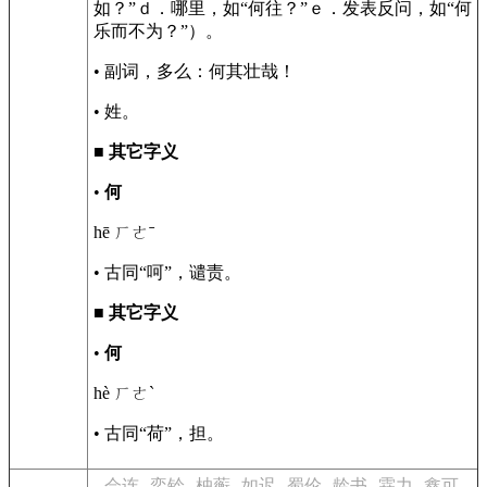
如？”ｄ．哪里，如“何往？”ｅ．发表反问，如“何
乐而不为？”）。
• 副词，多么：何其壮哉！
• 姓。
■
其它字义
•
何
hē ㄏㄜˉ
• 古同“呵”，谴责。
■
其它字义
•
何
hè ㄏㄜˋ
• 古同“荷”，担。
会连
奕铃
柚蘅
如迟
蜀伦
龄书
霖力
鑫可