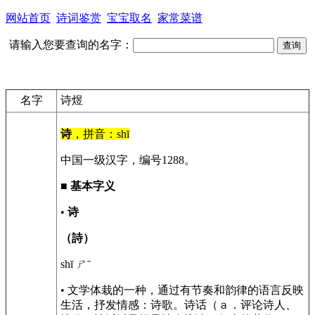
网站首页
诗词鉴赏
宝宝取名
家常菜谱
请输入您要查询的名字：
名字
诗煜
诗
，拼音：shī
中国一级汉字，编号1288。
■
基本字义
•
诗
（詩）
shī ㄕˉ
• 文学体栽的一种，通过有节奏和韵律的语言反映
生活，抒发情感：诗歌。诗话（ａ．评论诗人、