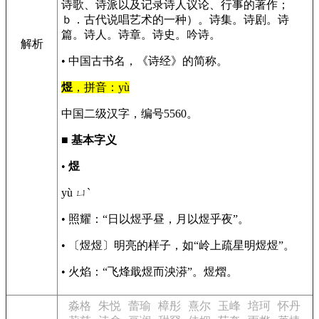
诗歌、诗派以及记录诗人议论、行事的著作；
ｂ．古代说唱艺术的一种）。诗集。诗剧。诗
篇。诗人。诗章。诗史。吟诗。
解析
• 中国古书名，《诗经》的简称。
煜
，拼音：yù
中国二级汉字，编号5560。
■
基本字义
•
煜
yù ㄩˋ
• 照耀：“日以煜乎昼，月以煜乎夜”。
• 〔煜煜〕明亮的样子，如“岭上疏星明煜煜”。
• 火焰：“飞烽戢煜而泱漭”。煜熠。
淼格
朱悦
蕾瑜
樟彤
熹尔
玉峰
培珂
怀丹