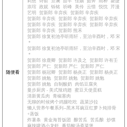
莉慈
诗俞
亘谰
甜罕
佳姻
茹奔
雨桦
菱捷
祟琯
政妮
铄铭
祈峰
美伶
云惜
悦忱
芹漫
艺明
贺新郎 辛弃疾
贺新郎 辛弃疾
贺新郎 辛弃疾
贺新郎 辛弃疾
贺新郎 辛弃疾
贺新郎 辛弃疾
贺新郎 辛弃疾
贺新郎 辛弃疾
贺新郎 辛弃疾
贺新郎 熊禾
贺新郎 徐复初池亭听雨轩，至治辛酉时，邓 宋
＊
贺新郎 徐复初池亭听雨轩，至治辛酉时，邓 宋
＊
贺新郎 徐鹿卿
贺新郎 许及之
贺新郎 许有壬
贺新郎 严仁
贺新郎 严仁
贺新郎 严仁
随便看
贺新郎 杨冠卿
贺新郎 杨炎正
贺新郎 杨炎正
贺新郎 姚勉
贺新郎 姚勉
贺新郎 姚勉
贺新郎 姚勉
自制酸奶
肉馅豆腐夹
曼步厨房 - 美式辣鸡翅
蜜豆天使蛋糕
清新黄瓜肉
青椒塞肉
无聊的时候烤个鸡腿吃吃
蔬菜沙拉
懒人营养午餐系列--黑木耳豌豆红萝卜炖排骨
+蒸饭
炸薯条
黄金海苔饭团
酿苦瓜
苦瓜酿
炒馍
麻辣啤酒小龙虾
番茄酸汤斋菜煲