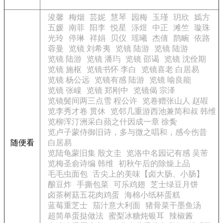
浚馨
梅烟
芸妮
慧琴
园梅
玉瑾
玥欣
嫣方
五媛
南菲
阳李
悦星
泺煜
中正
滩竺
璇珠
光玲
停琳
祥娟
贝仪
瑶曦
杰倩
鹊畹
依路
蓉曼
览镜 刘希夷
览镜 陆游
览镜 陆游
览镜 陆游
览镜 潘玙
览镜 邵谒
览镜 沈佺期
览镜 施枢
览镜书怀 李白
览镜喜老 白居易
览镜 杨公远
览镜有感 陆游
览镜 喻良能
览镜 张嵲
览镜 郑刚中
览镜偈 宗泽
览镜鬓间两三点雪 程公许
览卷赠张山人 赵嘏
览李秀才卷 贯休
览邻几重游西池兼简和叔 韩维
览柳浑汀洲采白蘋之什因成一章 徐夤
览卢子蒙侍御旧诗，多与微之唱和，感今伤昔
随便看
白居易
览陆龟蒙旧集 殷文圭
览洛中名园记有感 吴芾
览梅圣俞诗编 韩维
初秋午后的除燥上品
毛毛虫面包
舌尖上的美味【卤大肠、小肠】
酿豆炸
手撕包菜
可乐鸡翅
芝士绿豆月饼
卤茶树菇五花肉鸡蛋
海棉小纸杯蛋糕
蓝莓重芝士
茄汁意大利面
猪骨菜干墨鱼汤
超简单蛋挞做法
蜜梨冰糖炖银耳
辣椒酱