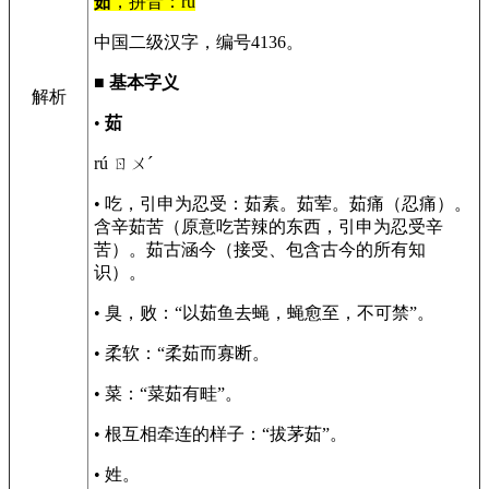
茹
，拼音：rú
中国二级汉字，编号4136。
■
基本字义
解析
•
茹
rú ㄖㄨˊ
• 吃，引申为忍受：茹素。茹荤。茹痛（忍痛）。
含辛茹苦（原意吃苦辣的东西，引申为忍受辛
苦）。茹古涵今（接受、包含古今的所有知
识）。
• 臭，败：“以茹鱼去蝇，蝇愈至，不可禁”。
• 柔软：“柔茹而寡断。
• 菜：“菜茹有畦”。
• 根互相牵连的样子：“拔茅茹”。
• 姓。