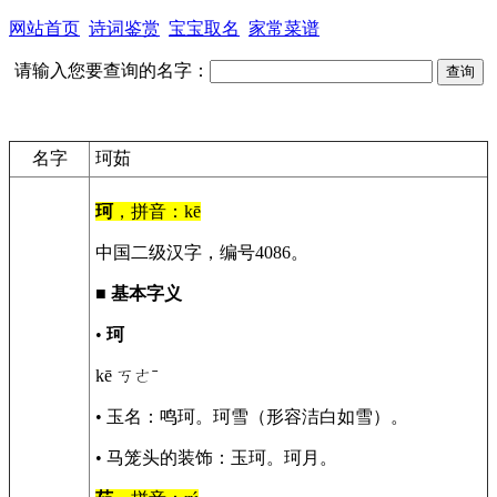
网站首页
诗词鉴赏
宝宝取名
家常菜谱
请输入您要查询的名字：
名字
珂茹
珂
，拼音：kē
中国二级汉字，编号4086。
■
基本字义
•
珂
kē ㄎㄜˉ
• 玉名：鸣珂。珂雪（形容洁白如雪）。
• 马笼头的装饰：玉珂。珂月。