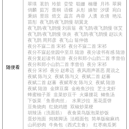
翠瑛
茗韵
玲脏
娈莹
聪姗
楠珊
月祎
翠屙
俏麟
茹万
蕾桐
语蝶
从彤
嬿智
汐瑗
宛白
秉娟
昱琼
焙文
蕊言
冉蓉
人瀵
欢倩
艳泓
苗彤
夜飞鹊/夜飞鹊慢 胡翼龙
夜飞鹊/夜飞鹊慢 刘辰翁
夜飞鹊/夜飞鹊慢 张艾
夜飞鹊/夜飞鹊慢 张炎
夜飞鹊/夜飞鹊慢 赵以夫
夜飞鹊 周邦彦
夜飞山 翁仲德
夜分不寐二首 宋祁
夜分不寐二首 宋祁
夜分不寐起坐园中至旦 陆游
夜分读书有感 陆游
夜分复起读书 陆游
夜分和郑小山韵二首 李曾伯
夜分和郑小山韵二首 李曾伯
夜分 宋祁
随便看
夜分 宋祁
夜分 赵希迈
夜风雨声甚恶 晁说之
夜赋 陈与义
夜赋 陈与义
夜赋二首 赵蕃
夜赋二首 赵蕃
夜赋寄友 陈与义
夜赋 陆游
夜赋 陆游
金牌豆腐
金枪鱼沙拉
芝士龙虾
蜂蜜柚子茶
韭菜炒豆干
火爆腰花
鲫鱼汤
下饭菜「鱼香肉丝」
水果沙拉
葱花蛋饼
豆角烧肉
红烧鸡翅
双椒炒菜梗
胡辣汤（洗面筋）
夜食菜鸟版泡菜炒饭
蛋炒泡面
炖猪脚汤
法棍面包
简单版椒麻鸡
山药炒肉
牛角包（西式主食）
红枣南瓜粥