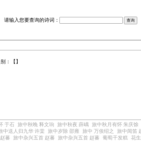
请输入您要查询的诗词：
类别：【】
怀 于石
旅中秋晚 释文珦
旅中秋夜 薛嵎
旅中秋月有怀 朱庆馀
旅中送人归九华 许棠
旅中岁除 邵雍
旅中 万俟绍之
旅中闻笛 
 赵蕃
旅中杂兴五首 赵蕃
旅中杂兴五首 赵蕃
葡萄干发糕
花生