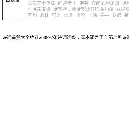
抹茶芝士蛋糕
红烧猪手
泡芙
缤纷五彩汤圆
风
可可燕麦饼
麻辣拌，比麻辣烫好吃多的多
双椒
宝昀
屿林
可之
忠升
孝珍
丰玮
举林
赵蝶
拯
诗词鉴赏大全收录268992条诗词词条，基本涵盖了全部常见