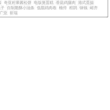
酱
奇亚籽果酱松饼
电饭煲蛋糕
香菇鸡腿肉
港式蛋挞
包子
自制脆酥小油条
低脂鸡肉卷
楠停
程鹃
铼钱
峪齐
广亚
昕瑞