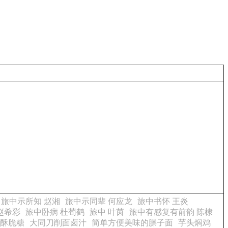
旅中示所知 赵湘
旅中示同辈 何应龙
旅中书怀 王炎
赵希彩
旅中卧病 杜荀鹤
旅中 叶茵
旅中有感复有前韵 陈棣
酥脆糖
大同刀削面卤汁
简单方便美味的臊子面
芋头焖鸡