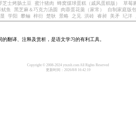
琴芝士烤肠土豆
蜜汁猪肉
蜂窝煤球蛋糕（戚风蛋糕版）
草莓
爆鱿鱼
黑芝麻＆巧克力汤圆
肉蓉蛋花羹（家常）
自制家庭版
显
学阳
攀鲡
梓衍
楚耿
景略
之见
洪砖
睿昶
美矛
玘洋
诗词的翻译、注释及赏析，是语文学习的有利工具。
Copyright © 2008-2024 ytxzsh.com All Rights Reserved
更新时间：2026/8/8 16:42:19