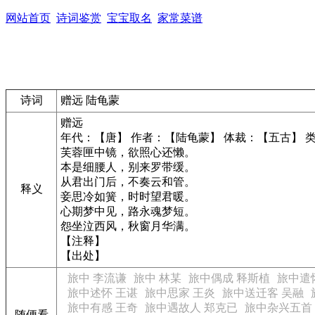
网站首页
诗词鉴赏
宝宝取名
家常菜谱
诗词
赠远 陆龟蒙
赠远
年代：【唐】 作者：【陆龟蒙】 体裁：【五古】 
芙蓉匣中镜，欲照心还懒。
本是细腰人，别来罗带缓。
从君出门后，不奏云和管。
释义
妾思冷如簧，时时望君暖。
心期梦中见，路永魂梦短。
怨坐泣西风，秋窗月华满。
【注释】
【出处】
旅中 李流谦
旅中 林某
旅中偶成 释斯植
旅中遣
旅中述怀 王谌
旅中思家 王炎
旅中送迁客 吴融
旅中有感 王奇
旅中遇故人 郑克已
旅中杂兴五首
随便看