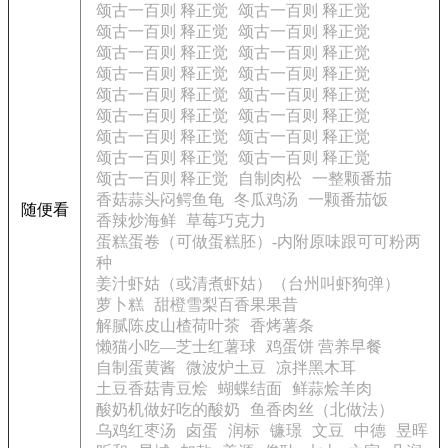
颂古一百则 释正觉
颂古一百则 释正觉
颂古一百则 释正觉
颂古一百则 释正觉
颂古一百则 释正觉
颂古一百则 释正觉
颂古一百则 释正觉
颂古一百则 释正觉
颂古一百则 释正觉
颂古一百则 释正觉
颂古一百则 释正觉
颂古一百则 释正觉
颂古一百则 释正觉
颂古一百则 释正觉
颂古一百则 释正觉
颂古一百则 释正觉
颂古一百则 释正觉
自制肉松
一整颗番茄
香菇蒜头闷鳄鱼龟
冬瓜鸡汤
一颗番茄饭
随便看
香辣炒海鲜
草莓巧克力
蛋糕蛋卷（可做蛋糕胚）-内附原味跟可可粉两
种
姜汁虾姑（或清煮虾姑）（台州叫虾狗弹）
萝卜糕
甜橙雪梨百香果果昔
解腻陈皮山楂荷叶茶
香烤薯条
懒猫小吃—芝士红薯球
鸡蛋饼 营养早餐
自制蛋黄酱
微波炉土豆
凉拌黑木耳
土豆香菇青豆烩
蝴蝶结面
鲜蒜烩羊肉
酸奶机做好吃的酸奶
鱼香肉丝（北做法）
乌鸡红枣汤
卤蛋
润标
镰璟
文豆
中德
昱晖