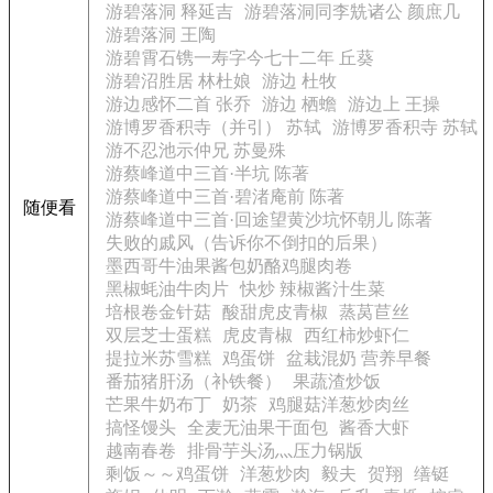
游碧落洞 释延吉
游碧落洞同李兟诸公 颜庶几
游碧落洞 王陶
游碧霄石镌一寿字今七十二年 丘葵
游碧沼胜居 林杜娘
游边 杜牧
游边感怀二首 张乔
游边 栖蟾
游边上 王操
游博罗香积寺（并引） 苏轼
游博罗香积寺 苏轼
游不忍池示仲兄 苏曼殊
游蔡峰道中三首·半坑 陈著
游蔡峰道中三首·碧渚庵前 陈著
随便看
游蔡峰道中三首·回途望黄沙坑怀朝儿 陈著
失败的戚风（告诉你不倒扣的后果）
墨西哥牛油果酱包奶酪鸡腿肉卷
黑椒蚝油牛肉片
快炒 辣椒酱汁生菜
培根卷金针菇
酸甜虎皮青椒
蒸莴苣丝
双层芝士蛋糕
虎皮青椒
西红柿炒虾仁
提拉米苏雪糕
鸡蛋饼
盆栽混奶 营养早餐
番茄猪肝汤（补铁餐）
果蔬渣炒饭
芒果牛奶布丁
奶茶
鸡腿菇洋葱炒肉丝
搞怪馒头
全麦无油果干面包
酱香大虾
越南春卷
排骨芋头汤灬压力锅版
剩饭～～鸡蛋饼
洋葱炒肉
毅夫
贺翔
缮铤