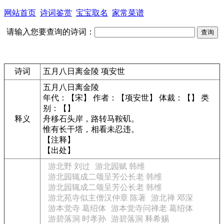
网站首页
诗词鉴赏
宝宝取名
家常菜谱
请输入您要查询的诗词：
诗词
五月八日离金陵 项安世
五月八日离金陵
年代：【宋】 作者：【项安世】 体裁：【】 类
别：【】
释义
舟移石头岸，路转马鞍矶。
惟有长干塔，相看未忍违。
【注释】
【出处】
游北野 刘过
游北园赋 韩维
游北园辄成二颂呈芳公长老 韩维
游北园辄成二颂呈芳公长老 韩维
游北苑寺似主僧汉仲章 陈著
游北禅 邓深
游本觉寺 葛绍体
游本觉寺问禅老 葛绍体
游碧落洞 时孝孙
游碧落洞 释希赐