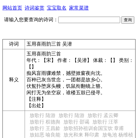
网站首页
诗词鉴赏
宝宝取名
家常菜谱
请输入您要查询的诗词：
诗词
五用喜雨韵三首 吴潜
五用喜雨韵三首
年代：【宋】 作者：【吴潜】 体裁：【】 类别：
【】
痴风盲雨骤难禁，撼壁掀窗夜向沈。
释义
百种已灰当世念，一团都是故乡心。
伏鴽扑堕床头幔，饥鼠衔翻镜上簪。
闲打无为坐空寂，谁楼五鼓已侵寻。
【注释】
【出处】
放歌行 陆游
放歌行 陆游
放歌行 孟云卿
放歌行 权德舆
放歌行 邵谒
放歌行 汪莘
放歌行 王昌龄
放歌招孙祖训俞国宝饮 章甫
放姑恶 喻良能
放光和来 释印肃
放龟池 杨维桢