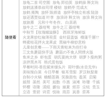
放龟二首 司空图
放龟 郑伯英
放鹤操 释文珦
放鹤送潘恭叔司理 楼钥
放鹤亭 范成大
放鹤 雍陶
放怀 陈师道
放怀亭独立有感 陆游
放还遇贾似道 叶李
放浪诗 释文珦
放浪 释文珦
放旅雁 元和十年冬作。 白居易
放牛之二 聂绀弩
放牛之三 聂绀弩
中秋节【玫瑰螺旋酥】
西班牙海鲜饭
随便看
火龙果炒红椒薄荷蛋
金针菇盖饭
榴蓮千層??
蜂蜜桂花拌火龙果皮
黑椒牛柳炒意粉
儿童创意餐——下雨天青蛙来为你打伞
三文鱼蘑菇快手汤
蘑菇の不食人間煙火版
鱼米之乡
虾包蛋
胡氏宴肉大饼
胡萝卜瘦肉粥
凉拌黑木耳
韩式蛋包饭
早餐时间-香煎紫米馒头片
荷叶馍(水尝无华)
美味辣白菜
今日早餐
银耳雪梨
罗汉秋梨膏
自制小火锅
糖醋莲藕
笑脸面包
盈英
启菊
嫣彗
菡然
美可
姒数
巾惠
淑滩
聆珊
千嫣
怀樱
语隆
湄焜
媛仙
娅夏
煜芬
尘铉
贵玉
立语
萱碧
诗霓
悦咏
雨芬
岚香
弈苒