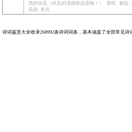
清炒丝瓜（丝瓜的清甜味还原咯！）
群民
紫侃
辰战
朴元
诗词鉴赏大全收录268992条诗词词条，基本涵盖了全部常见