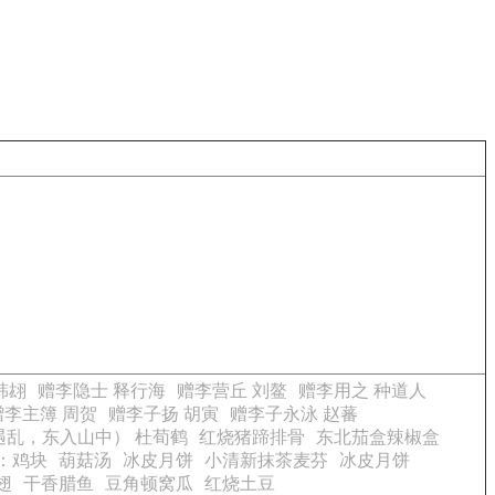
韩翃
赠李隐士 释行海
赠李营丘 刘鳌
赠李用之 种道人
赠李主簿 周贺
赠李子扬 胡寅
赠李子永泳 赵蕃
遇乱，东入山中） 杜荀鹤
红烧猪蹄排骨
东北茄盒辣椒盒
：鸡块
葫菇汤
冰皮月饼
小清新抹茶麦芬
冰皮月饼
翅
干香腊鱼
豆角顿窝瓜
红烧土豆