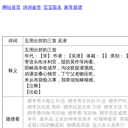
网站首页
诗词鉴赏
宝宝取名
家常菜谱
诗词
五用出郊韵三首 吴潜
五用出郊韵三首
年代：【宋】 作者：【吴潜】 体裁：【】 类别：
寄语头衔水利官，隄防莫作等闲看。
田畴虽幸收成早，沟浍犹疑灌溉残。
释义
劝课农桑心独苦，丁宁父老吻应乾。
米从布袋痴儿事，我辈须知稼穑难。
【注释】
【出处】
赠李秀才顺之 叶适
赠李秀才肖舒 叶适
赠李严州
赠李裕先辈 周朴
赠李征君大寿 王绩
赠李支使 
赠李儋侍御 韦应物
赠李儋 韦应物
赠李兕彦威秀
随便看
寿司
爆米花-玉米的神奇变身术
柠檬蜂蜜茶
青
蓝莓口味奶酪蛋糕
咖喱蔬菜饭
益力多火龙果汁