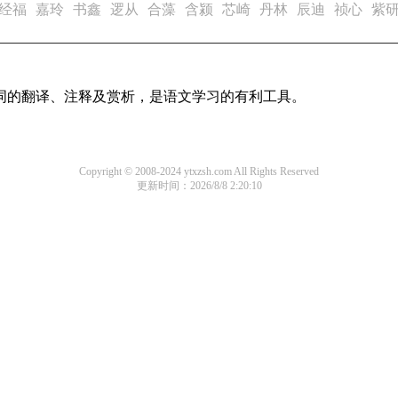
经福
嘉玲
书鑫
逻从
合藻
含颍
芯崎
丹林
辰迪
祯心
紫
诗词的翻译、注释及赏析，是语文学习的有利工具。
Copyright © 2008-2024 ytxzsh.com All Rights Reserved
更新时间：2026/8/8 2:20:10