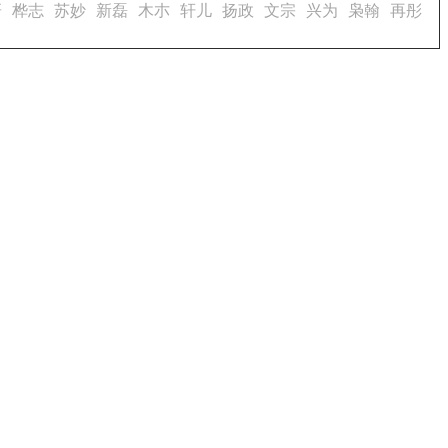
研
桦志
苏妙
新磊
木朩
轩儿
扬政
文宗
兴为
枭翰
再彤