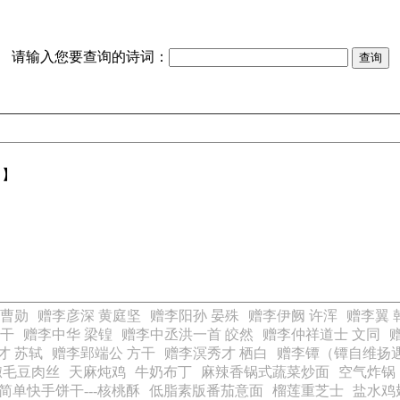
请输入您要查询的诗词：
【】
 曹勋
赠李彦深 黄庭坚
赠李阳孙 晏殊
赠李伊阙 许浑
赠李翼 
方干
赠李中华 梁锽
赠李中丞洪一首 皎然
赠李仲祥道士 文同
才 苏轼
赠李郢端公 方干
赠李溟秀才 栖白
赠李镡（镡自维扬
椒毛豆肉丝
天麻炖鸡
牛奶布丁
麻辣香锅式蔬菜炒面
空气炸锅
简单快手饼干---核桃酥
低脂素版番茄意面
榴莲重芝士
盐水鸡