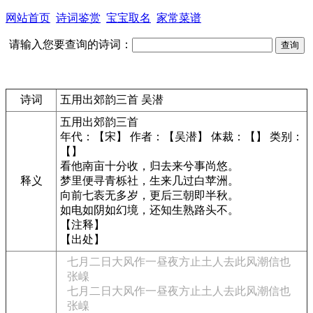
网站首页
诗词鉴赏
宝宝取名
家常菜谱
请输入您要查询的诗词：
诗词
五用出郊韵三首 吴潜
五用出郊韵三首
年代：【宋】 作者：【吴潜】 体裁：【】 类别：
【】
看他南亩十分收，归去来兮事尚悠。
释义
梦里便寻青栎社，生来几过白苹洲。
向前七袠无多岁，更后三朝即半秋。
如电如阴如幻境，还知生熟路头不。
【注释】
【出处】
七月二日大风作一昼夜方止土人去此风潮信也
张嵲
七月二日大风作一昼夜方止土人去此风潮信也
张嵲