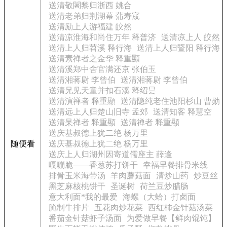
送清敬闍黎归浙西 姚合
送清老弟归荆湖幕 蒲寿宬
送清励上人游福建 皎然
送清凉淮海和尚住万年 释普济
送清凉上人 皎然
送清上人归苕溪 释行海
送清上人归暨阳 释行海
送清素禅者之金华 释重顯
送清溪郑中舍官满还京 张伯玉
送清湘蒋尉 李曾伯
送清湘蒋尉 李曾伯
送清兄见天童并扣石溪 释绍昙
送清演禅者 释重顯
送清隐纯老住池阳杉山 曹勋
送清远上人归楚山旧寺 孟郊
送清知客 释慧空
送清杲禅者 释重顯
送清禅者 释重顯
送庆基叔德上犹二绝 杨万里
随便看
送庆基叔德上犹二绝 杨万里
送庆上人归湖州因寄道儒座主 薛逢
嘎嘣脆——香葱苏打饼干
幸福早餐排骨米线
排骨玉米海带汤
羊肉蘑菇面
清炒山药
炒豆丝
黑芝麻核桃饼干
圣诞树
荷兰豆炒腊肠
意大利面*我的最爱
海螺（大蛤）打卤面
腌制牛排片
五花肉炒花菜
西红柿金针菇汤菜
番茄金针菇虾子汤面
为爱做早餐【鲜肉馄饨】