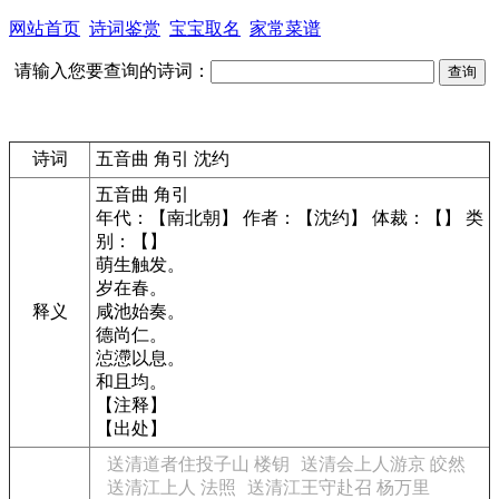
网站首页
诗词鉴赏
宝宝取名
家常菜谱
请输入您要查询的诗词：
诗词
五音曲 角引 沈约
五音曲 角引
年代：【南北朝】 作者：【沈约】 体裁：【】 类
别：【】
萌生触发。
岁在春。
释义
咸池始奏。
德尚仁。
惉懘以息。
和且均。
【注释】
【出处】
送清道者住投子山 楼钥
送清会上人游京 皎然
送清江上人 法照
送清江王守赴召 杨万里