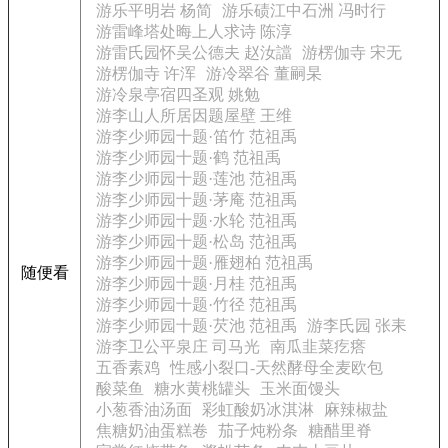
游乐平明岩 杨简
游乐碛江中石洲 冯时行
游雷峰塔处晦上人求诗 陈淳
游雷氏园怀吴公德夫 赵汝譡
游楞伽寺 宋无
游楞伽寺 许浑
游冷翠谷 董嗣杲
游冷泉亭宿四圣观 姚勉
游李山人所居因题屋壁 王维
游李少师园十题·笛竹 范祖禹
游李少师园十题·鹤 范祖禹
游李少师园十题·莲池 范祖禹
游李少师园十题·茅庵 范祖禹
游李少师园十题·水轮 范祖禹
游李少师园十题·松岛 范祖禹
游李少师园十题·雁翅柏 范祖禹
随便看
游李少师园十题·月桂 范祖禹
游李少师园十题·竹径 范祖禹
游李少师园十题·芡池 范祖禹
游李氏园 张耒
游李卫公平泉庄 司马光
南瓜韭菜疙瘩
五香素鸡
性感小裂口-天然酵母全麦欧包
酸菜鱼
糖水黄桃罐头
玉米面馒头
小葱香油汤面
彩虹酸奶冰淇淋
麻辣椒盐
焦糖奶油蛋糕卷
茄子炖粉条
糖醋里脊