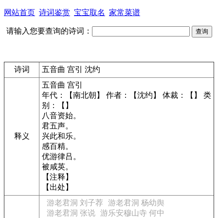
网站首页
诗词鉴赏
宝宝取名
家常菜谱
请输入您要查询的诗词：
诗词
五音曲 宫引 沈约
五音曲 宫引
年代：【南北朝】 作者：【沈约】 体裁：【】 类
别：【】
八音资始。
君五声。
释义
兴此和乐。
感百精。
优游律吕。
被咸英。
【注释】
【出处】
游老君洞 刘子荐
游老君洞 杨幼舆
游老君洞 张说
游乐安穆山寺 何中