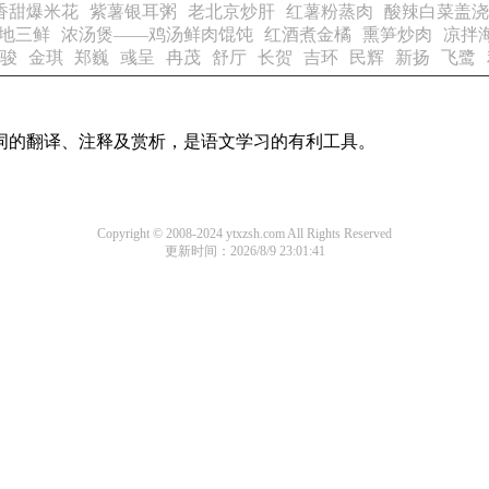
香甜爆米花
紫薯银耳粥
老北京炒肝
红薯粉蒸肉
酸辣白菜盖浇
地三鲜
浓汤煲——鸡汤鲜肉馄饨
红酒煮金橘
熏笋炒肉
凉拌
骏
金琪
郑巍
彧呈
冉茂
舒厅
长贺
吉环
民辉
新扬
飞鹭
诗词的翻译、注释及赏析，是语文学习的有利工具。
Copyright © 2008-2024 ytxzsh.com All Rights Reserved
更新时间：2026/8/9 23:01:41