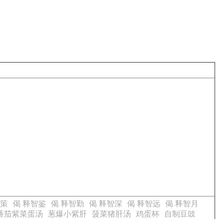
智策
偈 释智鉴
偈 释智勤
偈 释智深
偈 释智远
偈 释智月
番茄紫菜蛋汤
葱爆小紫肝
菠菜猪肝汤
鸡蛋杯
自制豆豉