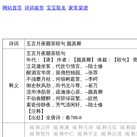
网站首页
诗词鉴赏
宝宝取名
家常菜谱
诗词
五言月夜啜茶联句 颜真卿
五言月夜啜茶联句
年代：【唐】 作者：【颜真卿】 体裁：【联句】 
泛花邀坐客，代饮引情言。--陆士修
醒酒宜华席，留僧想独园。--张荐
不须攀月桂，何假树庭萱。--李崿
释义
御史秋风劲，尚书北斗尊。--崔万
流华净肌骨，疏瀹涤心原。--颜真卿
不似春醪醉，何辞绿菽繁。--皎然
素瓷传静夜，芳气清闲轩。--陆士修
【注释】
【出处】全唐诗：卷788-8
偈 释义怀
偈 释渊
偈 释元净
偈 释元实
偈 释圆
偈 释智月
偈 释中仁
偈 释子文
偈 释自清
偈 