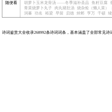
随便看
胡萝卜玉米龙骨汤 ——冬季滋补圣品
鱼籽豆腐
青菜烧萝卜丸子
肉丸猪肚汤
烧杂烩（懒人菜）
润蕃
功名
裕梁
早留
启德
焯邺
亨万
千硕
绫
诗词鉴赏大全收录268992条诗词词条，基本涵盖了全部常见