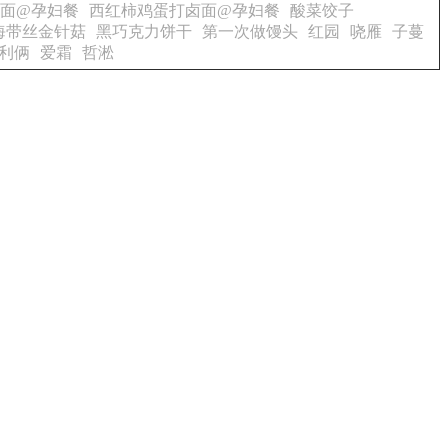
面@孕妇餐
西红柿鸡蛋打卤面@孕妇餐
酸菜饺子
海带丝金针菇
黑巧克力饼干
第一次做馒头
红园
哓雁
子蔓
利俩
爱霜
哲淞