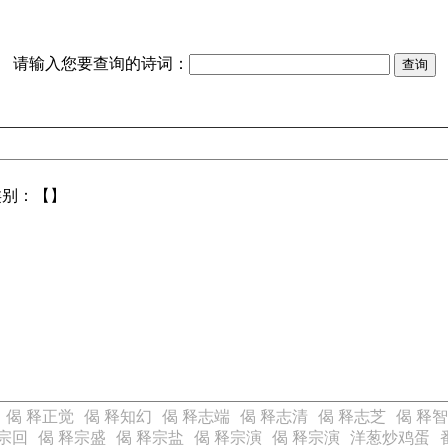
请输入您要查询的诗词：
类别：【】
偈 释正觉
偈 释知幻
偈 释志端
偈 释志清
偈 释志芝
偈 释
释宗回
偈 释宗盛
偈 释宗盐
偈 释宗演
偈 释宗演
洋葱炒鸡蛋