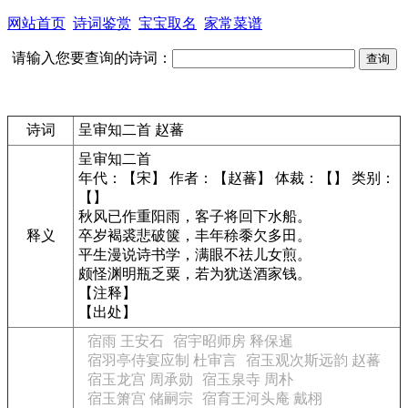
网站首页
诗词鉴赏
宝宝取名
家常菜谱
请输入您要查询的诗词：
诗词
呈审知二首 赵蕃
呈审知二首
年代：【宋】 作者：【赵蕃】 体裁：【】 类别：
【】
秋风已作重阳雨，客子将回下水船。
释义
卒岁褐裘悲破箧，丰年稌黍欠多田。
平生漫说诗书学，满眼不祛儿女煎。
颇怪渊明瓶乏粟，若为犹送酒家钱。
【注释】
【出处】
宿雨 王安石
宿宇昭师房 释保暹
宿羽亭侍宴应制 杜审言
宿玉观次斯远韵 赵蕃
宿玉龙宫 周承勋
宿玉泉寺 周朴
宿玉箫宫 储嗣宗
宿育王河头庵 戴栩