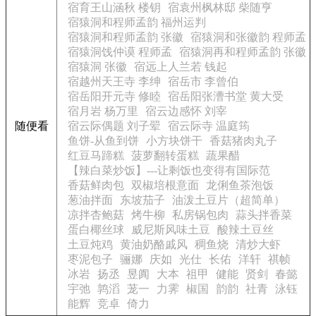
宿育王山涵秋 楼钥
宿袁州枫林邸 柴随亨
宿猿洞和程师孟韵 福州运判
宿猿洞和程师孟韵 张徽
宿猿洞和张徽韵 程师孟
宿猿洞饯仲谟 程师孟
宿猿洞再和程师孟韵 张徽
宿猿洞 张徽
宿远上人兰若 钱起
宿越州天王寺 李绅
宿岳市 李曾伯
宿岳阳开元寺 修睦
宿岳阳张漕书堂 黄大受
宿月岩 杨万里
宿云边感怀 刘宰
随便看
宿云际偶题 刘子翚
宿云际寺 温庭筠
鱼饼-从鱼到饼
小方块饼干
香菇猪肉丸子
红豆马蹄糕
菠萝翻转蛋糕
蔬果醋
【辣白菜炒饭】---让剩饭也变得有国际范
香菇鲜肉包
双椒培根意面
龙俐鱼茶泡饭
葱油拌面
东坡茄子
油泼土豆片（超简单）
凉拌杏鲍菇
烤牛柳
私房锅包肉
蒜头拌香菜
蛋白椰丝球
威尼斯风味土豆
酸辣土豆丝
土豆炖鸡
黄油奶酪戚风
稠鱼烧
清炒大虾
枣泥包子
骊娜
庆如
光仕
长佑
洋轩
祺帧
冰岩
扬丞
昱阗
大本
祖甲
健能
贤剑
春懿
宇弛
鹑滔
茏一
力霁
椒国
韵韵
社青
泳钰
能辉
竞卓
倚力