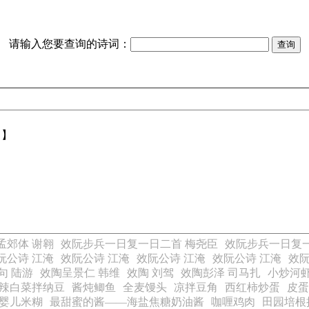
请输入您要查询的诗词：
【】
孟郊体 谢翱
效阮步兵一日复一日二首 梅尧臣
效阮步兵一日复一
阮公诗 江淹
效阮公诗 江淹
效阮公诗 江淹
效阮公诗 江淹
效阮
句 陆游
效陶呈景仁 韩维
效陶 刘驾
效陶彭泽 司马扎
小炒河
辣白菜拌纳豆
酱炖鲫鱼
全麦馒头
凉拌豆角
西红柿炒蛋
皮蛋
婴儿米糊
最甜蜜的酱——海盐焦糖奶油酱
咖喱鸡肉
田园培根