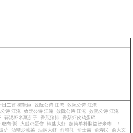
日二首 梅尧臣
效阮公诗 江淹
效阮公诗 江淹
公诗 江淹
效阮公诗 江淹
效阮公诗 江淹
效阮公诗 江淹
虾
蒜泥虾米蒸茄子
香煎猪排
香菇虾皮鸡蛋碎
·瘦肉·粥
火腿鸡蛋饼
椒盐大虾
超简单补脑益智米糊！！
披萨
酒糟炒蕨菜
油焖大虾
俞增礼
俞士吉
俞寿民
俞大文