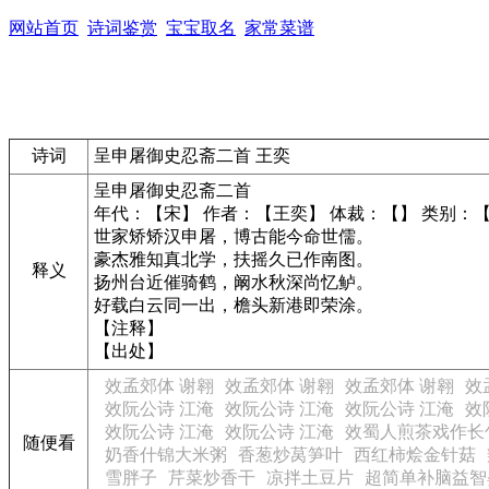
网站首页
诗词鉴赏
宝宝取名
家常菜谱
诗词
呈申屠御史忍斋二首 王奕
呈申屠御史忍斋二首
年代：【宋】 作者：【王奕】 体裁：【】 类别：
世家矫矫汉申屠，博古能今命世儒。
豪杰雅知真北学，扶摇久已作南图。
释义
扬州台近催骑鹤，阚水秋深尚忆鲈。
好载白云同一出，檐头新港即荣涂。
【注释】
【出处】
效孟郊体 谢翱
效孟郊体 谢翱
效孟郊体 谢翱
效
效阮公诗 江淹
效阮公诗 江淹
效阮公诗 江淹
效
效阮公诗 江淹
效阮公诗 江淹
效蜀人煎茶戏作长
随便看
奶香什锦大米粥
香葱炒莴笋叶
西红柿烩金针菇
雪胖子
芹菜炒香干
凉拌土豆片
超简单补脑益智