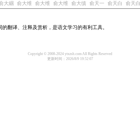
俞大絪
俞大维
俞大维
俞大维
俞大缜
俞天一
俞天白
俞天
诗词的翻译、注释及赏析，是语文学习的有利工具。
Copyright © 2008-2024 ytxzsh.com All Rights Reserved
更新时间：2026/8/9 19:52:07