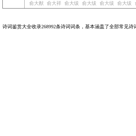
俞大猷
俞大祥
俞大绂
俞大绂
俞大绂
俞大绂
诗词鉴赏大全收录268992条诗词词条，基本涵盖了全部常见