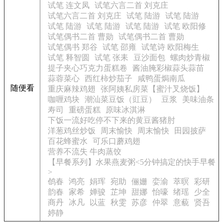
试笔 连文凤
试笔六言二首 刘克庄
试笔六言二首 刘克庄
试笔 陆游
试笔 陆游
试笔 陆游
试笔 陆游
试笔 陆游
试笔 欧阳修
试笔偶书二首 曹勋
试笔偶书二首 曹勋
试笔偶书 郑谷
试笔 邵雍
试笔诗 欧阳梅生
试笔 释智圆
试笔 张耒
豆沙面包
螺肉炒青椒
提子夹心巧克力蛋糕卷
酱油腌彩椒蒜头蒜苗
蒜蓉菜心
西红柿炒茄子
咸鸭蛋焗南瓜
随便看
重庆麻辣鸡翅
张阿姨私房菜【蜜汁叉烧饭】
咖喱鸡块
潮汕菜豆饭（豇豆）
豆浆
美味油条
寿司
重磅蛋糕
原味冰淇淋
下饭一流好吃停不下来的黄豆酱猪肘
洋葱鸡丝炒饭
周末愉快
周末愉快
田园披萨
百花蜂蜜水
可乐口蘑鸡翅
营养不流失 牛肉蒸饺
【早餐系列】水果燕麦粥<5分钟搞定的快手早餐
>
鸧春
鸿亮
娟珲
宛助
俪姗
娈渝
萃暝
彩研
韵春
家希
婵骏
芷坤
甜娜
怡嚎
绪瑶
少全
商丹
冰凡
以蓝
秋雯
苏彦
仲翠
意藐
贤吾
婷静