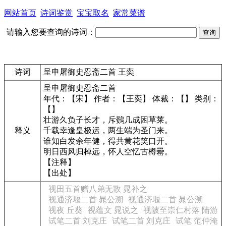
网站首页
诗词鉴赏
宝宝取名
家常菜谱
请输入您要查询的诗词：
诗词
呈申屠御史忍斋二首 王奕
呈申屠御史忍斋二首
年代：【宋】 作者：【王奕】 体裁：【】 类别：
【】
壮游久负子长才，斥鷃几成困草莱。
释义
千载幸逢皇极运，两生端为圣门来。
谁知白发余年健，得共黄花笑口开。
明日西风归棹远，怀人空忆古樽罍。
【注释】
【出处】
视田五首赠八弟无斁 晁补之
视通济堰二首 晁公溯
视通济堰二首 晁公溯
视夜 丘葵
视蕴文 晁说之
视陂至崇仁村落 陆游
试笔二首 刘克庄
试笔二首 刘克庄
试笔 范仲淹