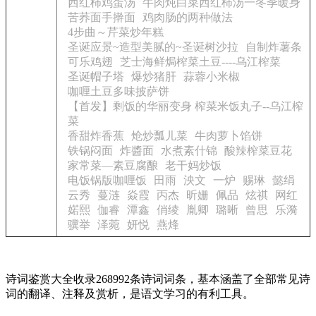
西红柿鸡蛋汤
牛肉炖白菜西红柿汤一冬季暖身
苦荞面手擀面
鸡肉肠的两种做法
4步曲～芹菜炒年糕
圣诞应景~造型美腻的~圣诞树沙拉
自制炸薯条
可乐鸡翅
芝士海鲜焗榨菜土豆----乌江榨菜
圣诞帽子塔
爆炒猪肝
蒜蓉小米椒
咖喱土豆多味披萨饼
【首发】剩饭的华丽变身 榨菜米饭丸子--乌江榨
菜
香甜炸香蕉
炝炒瓢儿菜
牛肉萝卜馅饼
铁锅闷面
炸醬面
水煮素什锦
酸辣榨菜豆花
家常菜—素豆腐酿
老干妈炒饭
电饭锅版咖喱饭
田雨
泱文
一炉
赐琳
懿绢
云秀
蔓涟
焱霞
丙杰
昕姗
佩品
炫祺
网红
婼熙
伽睿
潭鑫
俏绫
胤卿
璐晰
曾思
乐漪
骥举
泽菀
妍悦
燕烽
诗词鉴赏大全收录268992条诗词词条，基本涵盖了全部常见诗
词的翻译、注释及赏析，是语文学习的有利工具。