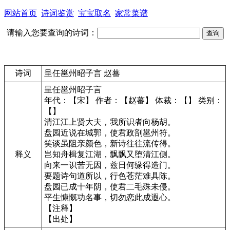
网站首页
诗词鉴赏
宝宝取名
家常菜谱
请输入您要查询的诗词：
诗词
呈任邕州昭子言 赵蕃
呈任邕州昭子言
年代：【宋】 作者：【赵蕃】 体裁：【】 类别：
【】
清江江上贤大夫，我所识者向杨胡。
盘园近说在城郭，使君政剖邕州符。
笑谈虽阻亲颜色，新诗往往流传得。
释义
岂知舟楫复江湖，飘飘又堕清江侧。
向来一识苦无因，兹日何缘得造门。
要题诗句道所以，行色苍茫难具陈。
盘园已成十年阴，使君二毛殊未侵。
平生慷慨功名事，切勿恋此成遐心。
【注释】
【出处】