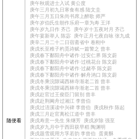
庚午秋观进士入试 黄公度
庚午三月初九日寒食有感 陆文圭
庚午三月五日朱尚书席上醉歌 师严
庚午岁伯氏生朝作乐府一章为寿 王洋
庚午岁九日作 齐己
庚午岁十五夜对月 齐己
庚午宴新举人 陈宓
庚午正月七夜自咏 张九成
庚辛二月二十二日宿斋省中 卷刚中
庚戌长至稚子杓觅诗赋一篇警之 曾丰
庚戌春下鄱阳舟中诸作·过安仁界 陈文蔚
庚戌春下鄱阳舟中诸作·过桃花台 陈文蔚
庚戌春下鄱阳舟中诸作·过赭亭 陈文蔚
庚戌春下鄱阳舟中诸作·解舟汭口 陈文蔚
庚戌冬乘浣隙谒西林寺渐老二首 曾丰
庚戌冬乘浣隙谒西林寺渐老二首 曾丰
庚戌赴官过王俊臣门留别 曾丰
庚戌赴荆阃舟过湘江 李曾伯
庚戌过浯溪读中兴碑 李曾伯
庚戌秋作 陈起
庚戌三月赴官离松江道中 曾丰
随便看
庚戌寿意一先生 朱继芳
庚戌岁除 强至
庚戌岁九月中于西田获早稻 陶渊明
庚戌题雪观用方孚若韵 李曾伯
蛋黄酥