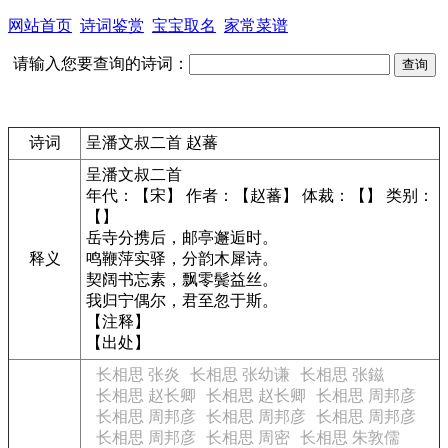
网站首页
诗词鉴赏
宝宝取名
家常菜谱
请输入您要查询的诗词：
诗词
呈潘文叔二首 赵蕃
呈潘文叔二首
年代：【宋】 作者：【赵蕃】 体裁：【】 类别：
【】
岳寺分携后，邮亭邂逅时。
释义
鸣鞭萍实驿，分韵木犀诗。
契阔书忘素，飘零鬓益丝。
我归宁偶尔，君至忽于斯。
【注释】
【出处】
长相思 张炎
长相思 张幼谦
长相思 张鎡
长相思 赵长卿
长相思 赵长卿
长相思 周邦彦
长相思 周邦彦
长相思 周邦彦
长相思 周邦彦
长相思 周邦彦
长相思 周密
长相思 朱敦儒