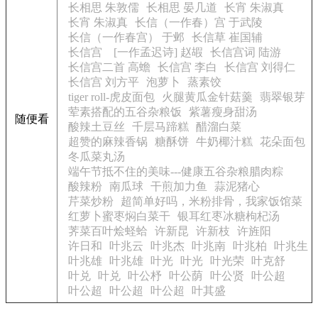
长相思 朱敦儒
长相思 晏几道
长宵 朱淑真
长宵 朱淑真
长信（一作春）宫 于武陵
长信（一作春宫） 于邺
长信草 崔国辅
长信宫 [一作孟迟诗] 赵嘏
长信宫词 陆游
长信宫二首 高蟾
长信宫 李白
长信宫 刘得仁
长信宫 刘方平
泡萝卜
蒸素饺
tiger roll-虎皮面包
火腿黄瓜金针菇羹
翡翠银芽
荤素搭配的五谷杂粮饭
紫薯瘦身甜汤
随便看
酸辣土豆丝
千层马蹄糕
醋溜白菜
超赞的麻辣香锅
糖酥饼
牛奶椰汁糕
花朵面包
冬瓜菜丸汤
端午节抵不住的美味---健康五谷杂粮腊肉粽
酸辣粉
南瓜球
干煎加力鱼
蒜泥猪心
芹菜炒粉
超简单好吗，米粉排骨，我家饭馆菜
红萝卜蜜枣焖白菜干
银耳红枣冰糖枸杞汤
荠菜百叶烩蛏蛤
许新昆
许新枝
许旌阳
许日和
叶兆云
叶兆杰
叶兆南
叶兆柏
叶兆生
叶兆雄
叶兆雄
叶光
叶光
叶光荣
叶克舒
叶兑
叶兑
叶公杼
叶公荫
叶公贤
叶公超
叶公超
叶公超
叶公超
叶其盛