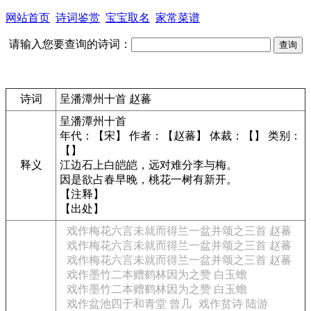
网站首页
诗词鉴赏
宝宝取名
家常菜谱
请输入您要查询的诗词：
诗词
呈潘潭州十首 赵蕃
呈潘潭州十首
年代：【宋】 作者：【赵蕃】 体裁：【】 类别：
【】
释义
江边石上白皑皑，远对难分李与梅。
因是欲占春早晚，桃花一树有新开。
【注释】
【出处】
戏作梅花六言未就而得兰一盆并颂之三首 赵蕃
戏作梅花六言未就而得兰一盆并颂之三首 赵蕃
戏作梅花六言未就而得兰一盆并颂之三首 赵蕃
戏作墨竹二本赠鹤林因为之赞 白玉蟾
戏作墨竹二本赠鹤林因为之赞 白玉蟾
戏作盆池四于和青堂 曾几
戏作贫诗 陆游