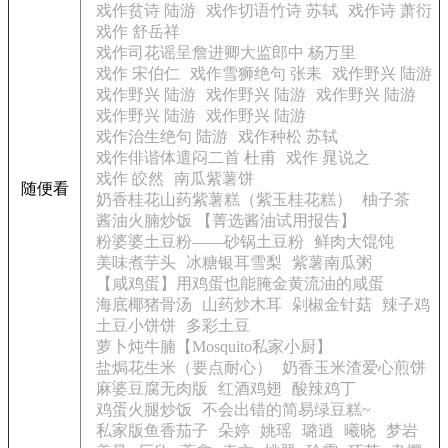
戏作贫诗 陆游
戏作切语竹诗 苏轼
戏作诗 萧衍
戏作 舒岳祥
戏作司花谣呈詹进卿大监郎中 杨万里
戏作 宋伯仁
戏作雪狮绝句 张耒
戏作野兴 陆游
戏作野兴 陆游
戏作野兴 陆游
戏作野兴 陆游
戏作野兴 陆游
戏作野兴 陆游
戏作治生绝句 陆游
戏作种松 苏轼
戏作俳谐体遣闷二首 杜甫
戏作 晁说之
戏作 皎然
南瓜紫薯饼
随便看
奶香桂花山药紫薯糕（紫玉桂花糕）
柚子茶
酱油火腩炒饭 【菁选酱油试用报告】
粉婆婆土豆粉——砂锅土豆粉
鲜肉大馄饨
美味煮芋头
冰糖银耳雪梨
紫薯南瓜粥
【咸鸡蛋】用鸡蛋也能腌金黄流油的咸蛋
海底椰猪骨汤
山药炒木耳
剁椒金针菇
辣子鸡
土豆小饼饼
多彩土豆
萝卜炖牛腩【Mosquito私家小厨】
盐焗花生米（要点耐心）
奶香玉米渣爱心煎饼
麻婆豆腐无肉版
红酒鸡翅
酸辣鸡丁
鸡蛋火腿炒饭
不会出错的简易绿豆糕~
私家版鱼香茄子
朵婷
姚瑶
璐逍
曦晓
梦岩