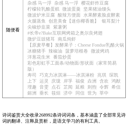
杂感 马一浮
杂感 马一浮
樱花虾炸豆腐
柠檬轻乳酪蛋糕
微波蛋羹
坚果猪油馒头
微波炉米豆腐
酸辣方便面
水果酵素脸皮酵素
火腿蒸鱼
创意美食【迷你椰香脆】
银耳梨汁
尖椒炒韭菜
紫薯粥
随便看
#长帝e?Bake互联网烤箱之奥尔良烤翅
微炉豆豉猪耳
南瓜炖虾
【原麦早餐】发酵果子：Cheese Fondue乳酪火锅
冰糖猪手
辣椒油
菠萝培根卷
微波烤鸡
洋葱花生米
番茄炒蛋
彩色彩虹手工面条/动物面/形状面（家常简易
版）
寿司
巧克力冰淇淋——冰淇淋粉
兆琪
琛凯
上下
运灵
庆珑
岸孚
福俊
垚洲
含欢
鸿猷
埋趣
音雯
点石
芷闻
延粮
则煦
令辉
希信
鎔洲
垂长
筱烜
济中
同信
世为
莘中
诗词鉴赏大全收录268992条诗词词条，基本涵盖了全部常见诗
词的翻译、注释及赏析，是语文学习的有利工具。