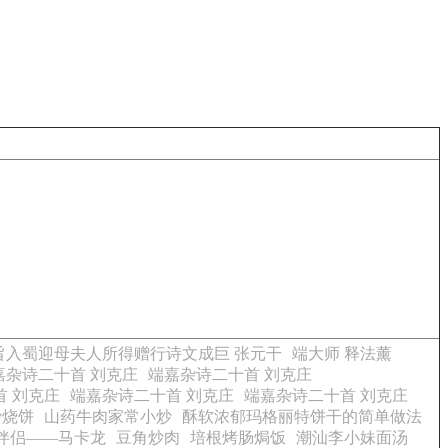
旨入蜀迎母夫人所得赠行诗文成巨 张元干
端大师 释法薰
嘉杂诗二十首 刘克庄
端嘉杂诗二十首 刘克庄
首 刘克庄
端嘉杂诗二十首 刘克庄
端嘉杂诗二十首 刘克庄
沙烧饼
山药牛肉家常小炒
酥软浓郁玛格丽特饼干的简单做法
伴侣——马卡龙
豆角炒肉
培根烤肠焗饭
潮汕李小妹面汤