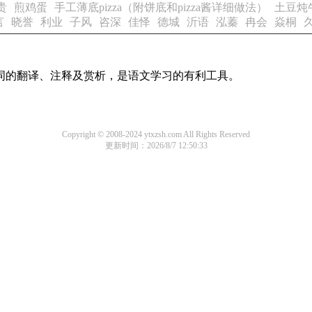
贵
煎鸡蛋
手工薄底pizza（附饼底和pizza酱详细做法）
土豆炖
言
晓誉
利业
子风
咨深
佳怿
德城
沂语
泓蓁
冉会
焱桐
诗词的翻译、注释及赏析，是语文学习的有利工具。
Copyright © 2008-2024 ytxzsh.com All Rights Reserved
更新时间：2026/8/7 12:50:33