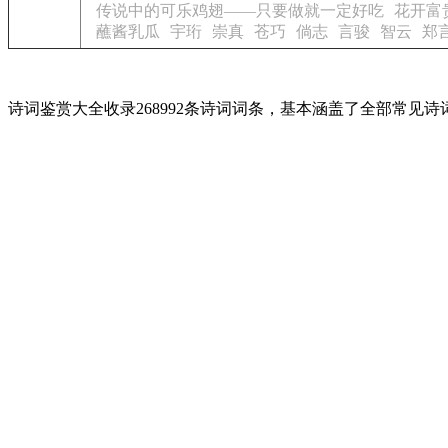
传说中的可乐鸡翅——只要做就一定好吃
花开富
蘸酱乳瓜
宇珩
崇真
苍巧
倘志
言骏
智云
郑
诗词鉴赏大全收录268992条诗词词条，基本涵盖了全部常见