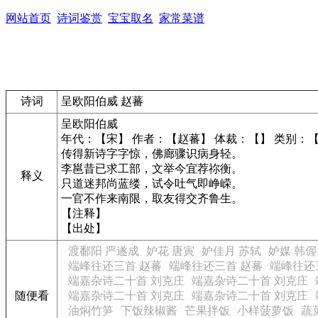
网站首页
诗词鉴赏
宝宝取名
家常菜谱
诗词
呈欧阳伯威 赵蕃
呈欧阳伯威
年代：【宋】 作者：【赵蕃】 体裁：【】 类别：
传得新诗字字惊，佛廊骤识病身轻。
李邕昔已求工部，文举今宜荐祢衡。
释义
只道迷邦尚蓝缕，试令吐气即峥嵘。
一官不作来南限，取友得交齐鲁生。
【注释】
【出处】
渡鄱阳 严遂成
妒花 唐寅
妒佳月 苏轼
妒媒 韩偓
端峰往还三首 赵蕃
端峰往还三首 赵蕃
端峰往还
端嘉杂诗二十首 刘克庄
端嘉杂诗二十首 刘克庄
随便看
端嘉杂诗二十首 刘克庄
端嘉杂诗二十首 刘克庄
油焖竹笋
下饭辣椒酱
芒果拌饭
小样菠萝饭
蔬