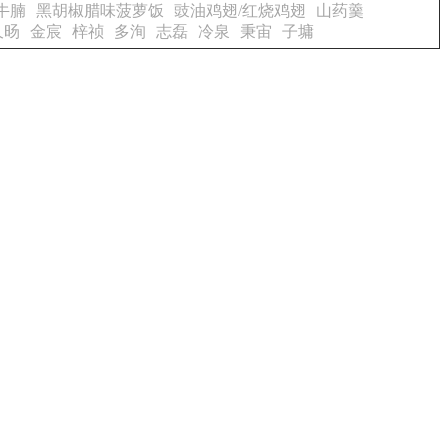
牛腩
黑胡椒腊味菠萝饭
豉油鸡翅/红烧鸡翅
山药羹
久旸
金宸
梓祯
多洵
志磊
冷泉
秉宙
子墉